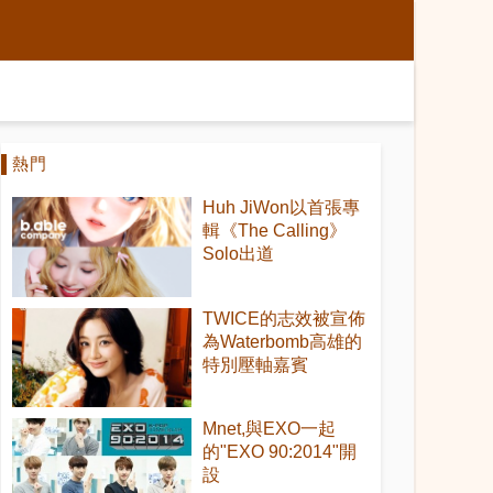
熱門
Huh JiWon以首張專
輯《The Calling》
Solo出道
TWICE的志效被宣佈
為Waterbomb高雄的
特別壓軸嘉賓
Mnet,與EXO一起
的"EXO 90:2014"開
設