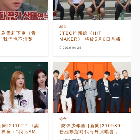
綜合
因為雪莉下車《舌
JTBC推新綜《HIT
特「我們也不清楚」
MAKER》 將於5月6日首播
2016-04-25
綜合
[新聞]211022 《認
[防彈少年團][新聞]210930
神童：“我比SM先
粉絲動態時代海外演唱會，
na”
BTS即將開唱