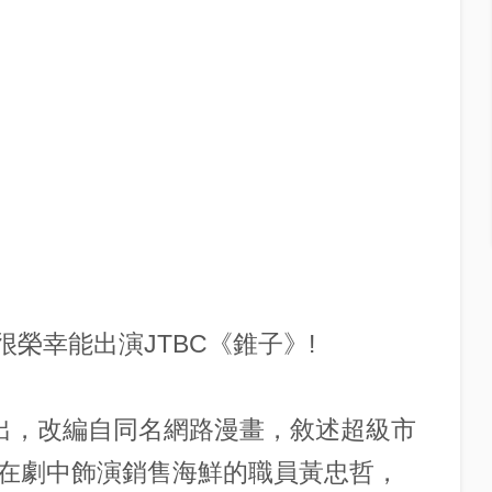
歲）很榮幸能出演JTBC《錐子》!
播出，改編自同名網路漫畫，敘述超級市
在劇中飾演銷售海鮮的職員黃忠哲，