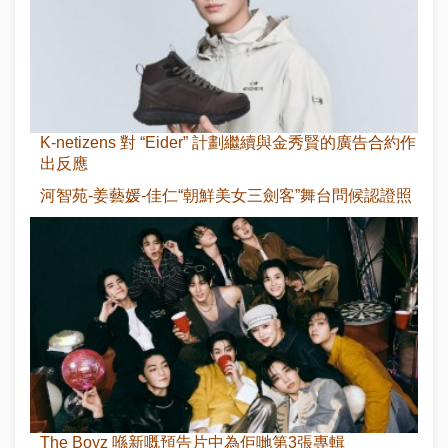
K-netizens 對 “Eider” 計劃繼續與金秀賢的廣告合約作
出反應
河智苑-姜藝媛-佳仁“朝鮮美女三劍客”舞台問候認證照
The Boyz 喺新嘅預告片中為佢哋第3張專輯