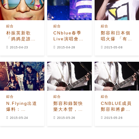
綜合
綜合
綜合
朴振英新歌
CNblue春季
鄭容和日本個
「媽媽是誰」
Live演唱會盛
唱火爆 「有你
在GAON排行
況空前 動員
們才會有今天
2015-04-23
2015-04-28
2015-05-08
榜獲得三冠王
35000名粉絲
的我！」
綜合
綜合
綜合
N.Flying出道
鄭容和錄製快
CNBLUE成員
爆料：
樂大本營，與
鄭容和將參演
FTIsland -
任俊傑爭奪
中國「快樂大
2015-05-24
2015-05-26
2015-05-26
CNBLUE應
「亞洲男神」
本營」
援，「鄭容和
給現金！」