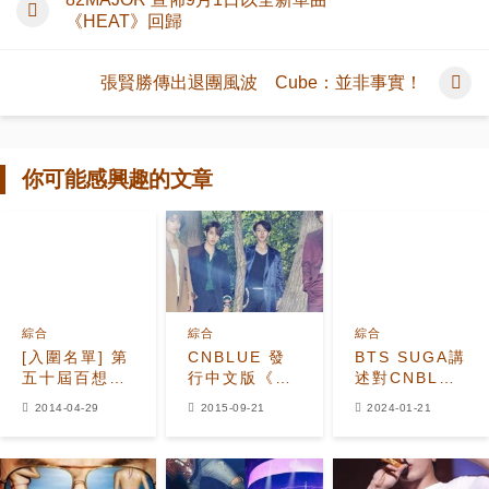
《HEAT》回歸
張賢勝傳出退團風波 Cube：並非事實！
你可能感興趣的文章
綜合
綜合
綜合
[入圍名單] 第
CNBLUE 發
BTS SUGA講
五十屆百想藝
行中文版《灰
述對CNBLUE
術大賞
姑娘》加快亞
鄭容和的印
2014-04-29
2015-09-21
2024-01-21
洲活動步伐
象！"我認為他
是個好前輩"