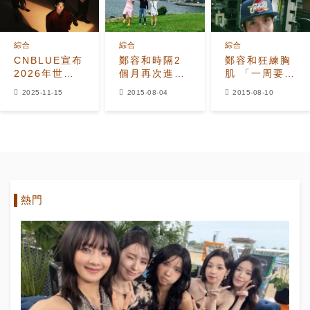
綜合
綜合
綜合
CNBLUE宣布
鄭容和時隔2
鄭容和狂練胸
2026年世界
個月再次進擊
肌 「一周要做
巡迴
《快樂大本
6次才行!」
2025-11-15
2015-08-04
2015-08-10
《3LOGY》
營》，親自介
1月首爾開跑
紹自己的故鄉
熱門