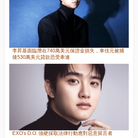
李昇基面臨潛在740萬美元保證金損失，車佳元被捕
後530萬美元貸款恐受牽連
EXO's D.O. 強硬採取法律行動應對惡意留言者