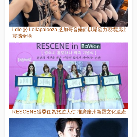
i-dle 於 Lollapalooza 芝加哥音樂節以爆發力現場演出
震撼全場
RESCENE獲委任為旅遊大使 推廣慶州新羅文化遺產