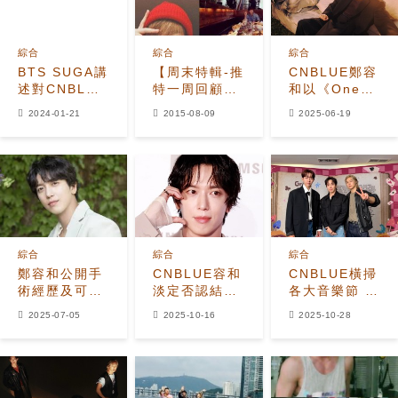
綜合
綜合
綜合
BTS SUGA講
【周末特輯-推
CNBLUE鄭容
述對CNBLUE
特一周回顧】
和以《One
鄭容和的印
GOT7 Mark
Last Day》
2024-01-21
2015-08-09
2025-06-19
象！"我認為他
、CNBLUE鄭
概念照展開個
是個好前輩"
容和當花美男
人回歸倒數
吃貨
綜合
綜合
綜合
鄭容和公開手
CNBLUE容和
CNBLUE橫掃
術經歷及可能
淡定否認結婚
各大音樂節 奠
引退的想法
傳聞
定公演實力派
2025-07-05
2025-10-16
2025-10-28
樂隊地位