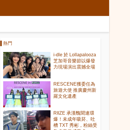
熱門
i-dle 於 Lollapalooza
芝加哥音樂節以爆發
力現場演出震撼全場
RESCENE獲委任為
旅遊大使 推廣慶州新
羅文化遺產
RIIZE 承漢醜聞連環
爆！未成年吸菸、吐
槽 TXT 秀彬，粉絲受