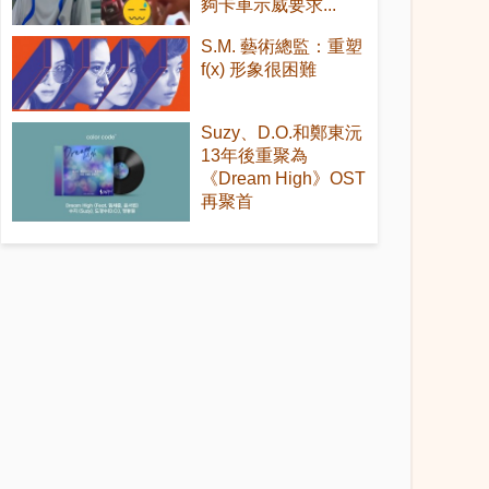
夠卡車示威要求...
S.M. 藝術總監：重塑
f(x) 形象很困難
Suzy、D.O.和鄭東沅
13年後重聚為
《Dream High》OST
再聚首