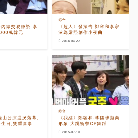
綜合
清內線交易嫌疑 李
《超人》發預告 鄭容和李宗
000萬韓元
泫為露熙創作小夜曲
2016-04-22
綜合
E釜山公演盛況落幕,
《我結》鄭容和-李國珠拋棄
接生日,雙重喜事
形象 大跳衝擊CP舞蹈
2015-07-18