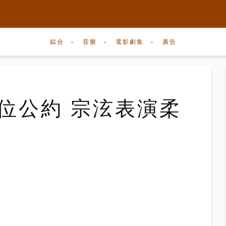
綜合
音樂
電影劇集
廣告
一位公約 宗泫表演柔