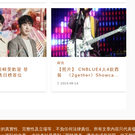
綜合
E日輯受歡迎 登
【照片】 CNBLUE4人4款西
銷售日榜首位
裝 《2gether》Showcase
好嗨
2015-09-14
章的真實性、完整性及立場等，不負任何法律責任。所有文章內容只代表