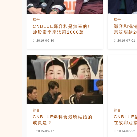
綜合
綜合
CNBLUE鄭容和是無辜的!
鄭容和洗
炒股案李宗泫罰2000萬
宗泫罰款2
2016-06-30
2016-07-01
綜合
綜合
CNBLUE爆料會最晚結婚的
CNBLU
成員是？
在故鄉迎
2015-09-17
2014-06-22