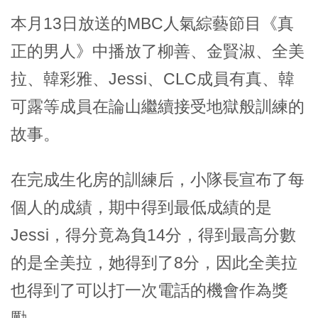
本月13日放送的MBC人氣綜藝節目《真
正的男人》中播放了柳善、金賢淑、全美
拉、韓彩雅、Jessi、CLC成員有真、韓
可露等成員在論山繼續接受地獄般訓練的
故事。
在完成生化房的訓練后，小隊長宣布了每
個人的成績，期中得到最低成績的是
Jessi，得分竟為負14分，得到最高分數
的是全美拉，她得到了8分，因此全美拉
也得到了可以打一次電話的機會作為獎