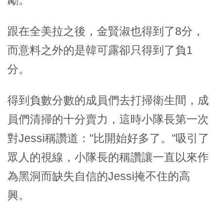
勵。
跟在全美拉之後，金賢淑也得到了8分，
而意料之外的是韓可露卻只得到了負1
分。
得到負數分數的成員們去打掃衛生間，成
員們清掃的十分賣力，這時小隊長第一次
對Jessi稱讚道："比開始好多了。"吸引了
眾人的視線，小隊長的稱讚讓一直以來作
為黑洞而缺失自信的Jessi掩不住的高
興。