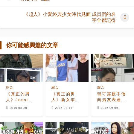
《超人》小愛終與少女時代見面 成員們的名
字全都記得
你可能感興趣的文章
綜合
綜合
綜合
《真正的男
《真正的男
韓可露親手信
人》Jessi發
人》新女軍特
向男友表達愛
音引爆笑 為何
輯成員確定，
意 小隊長大呼
2015-08-28
2015-08-17
2015-09-06
第一天就險遭
除了jessi還
受不了！
退出?
有？