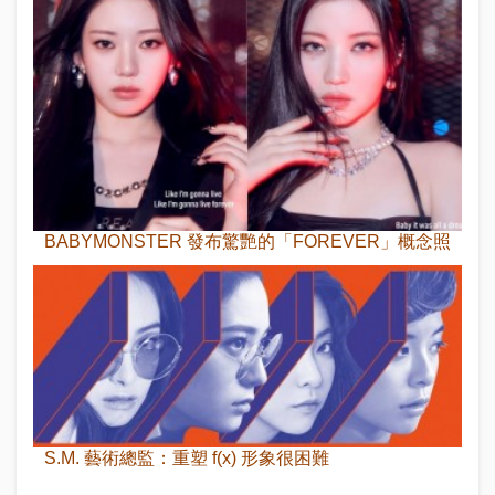
BABYMONSTER 發布驚艷的「FOREVER」概念照
S.M. 藝術總監：重塑 f(x) 形象很困難