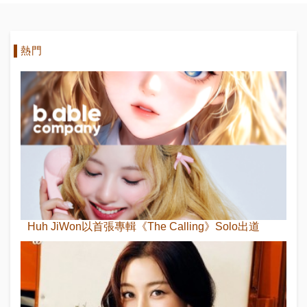
熱門
Huh JiWon以首張專輯《The Calling》Solo出道