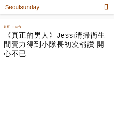
Seoulsunday
首頁
綜合
《真正的男人》Jessi清掃衛生
間賣力得到小隊長初次稱讚 開
心不已