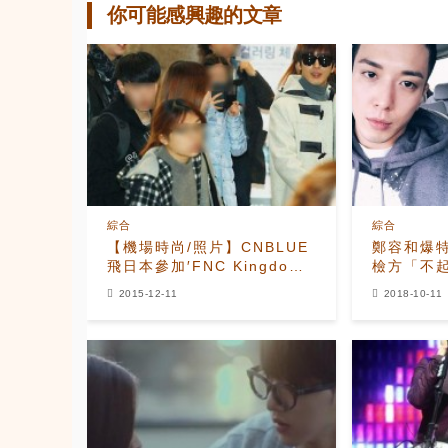
你可能感興趣的文章
綜合
綜合
【機場時尚/照片】CNBLUE
鄭容和爆
飛日本參加′FNC Kingdom′
檢方「不
演唱會
哭了
2015-12-11
2018-10-11