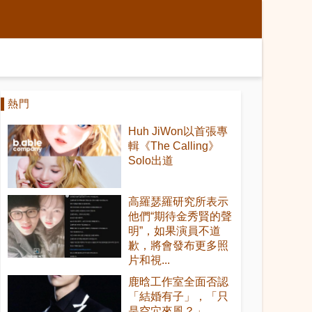
熱門
Huh JiWon以首張專
輯《The Calling》
Solo出道
高羅瑟羅研究所表示
他們“期待金秀賢的聲
明”，如果演員不道
歉，將會發布更多照
片和視...
鹿晗工作室全面否認
「結婚有子」，「只
是空穴來風？」