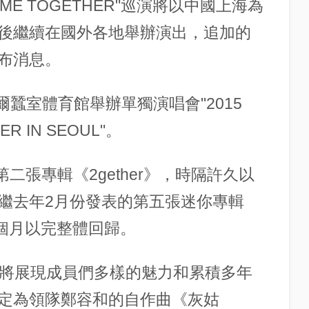
 COME TOGETHER"巡演將以中國上海為
後繼續在國外各地舉辦演出，追加的
布消息。
在首爾蠶室體育館舉辦單獨演唱會"2015
ER IN SEOUL"。
第二張專輯《2gether》，時隔許久以
繼去年2月份發表的第五張迷你專輯
零7個月以完整體回歸。
，將展現成員們多樣的魅力和累積多年
定為領隊鄭容和的自作曲《灰姑