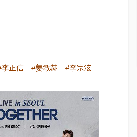
#李正信
#姜敏赫
#李宗泫