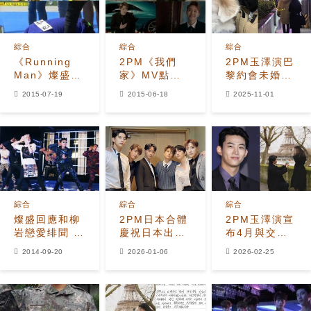
綜合
綜合
綜合
《Running
2PM《我們
2PM玉澤演巴
Man》燦盛撕
家》MV點擊
黎約會未婚妻
破白珍熙衣服
率突破200
被捕獲 鐵塔下
2015-07-19
2015-06-18
2025-11-01
禽獸偶像or禽
萬，國內外爆
求婚相戀六年
獸?
發反應
修成正果
綜合
綜合
綜合
燦盛回應和柳
2PM日本合體
2PM玉澤演宣
岩戀愛绯聞 佑
慶祝日本出道
布4月與交往
榮被疑和朴世
15週年
10年女友結婚
2014-09-20
2026-01-06
2026-02-25
榮假戲真做