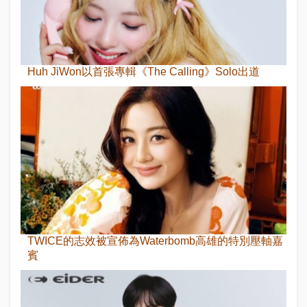
Huh JiWon以首張專輯《The Calling》Solo出道
TWICE的志效被宣佈為Waterbomb高雄的特別壓軸嘉
賓