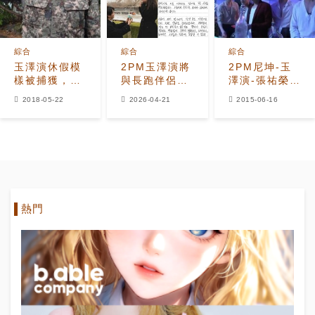
綜合
綜合
綜合
玉澤演休假模
2PM玉澤演將
2PM尼坤-玉
樣被捕獲，更
與長跑伴侶結
澤演-張祐榮，
壯更man的偶
婚，喜帖內容
8月展開料理
2018-05-22
2026-04-21
2015-06-16
像，好帥氣的
曝光
對決
軍人啊！
熱門