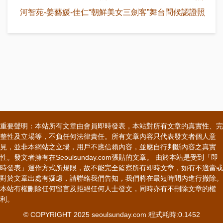
河智苑-姜藝媛-佳仁“朝鮮美女三劍客”舞台問候認證照
重要聲明：本站所有文章由會員即時發表，本站對所有文章的真實性、完
整性及立場等，不負任何法律責任。所有文章內容只代表發文者個人意
見，並非本網站之立場，用戶不應信賴內容，並應自行判斷內容之真實
性。發文者擁有在Seoulsunday.com張貼的文章。 由於本站是受到「即
時發表」運作方式所規限，故不能完全監察所有即時文章，如有不適當或
對於文章出處有疑慮，請聯絡我們告知，我們將在最短時間內進行撤除。
本站有權刪除任何留言及拒絕任何人士發文，同時亦有不刪除文章的權
利。
© COPYRIGHT 2025 seoulsunday.com 程式耗時:0.1452