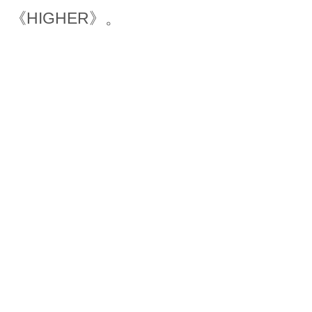
《HIGHER》。