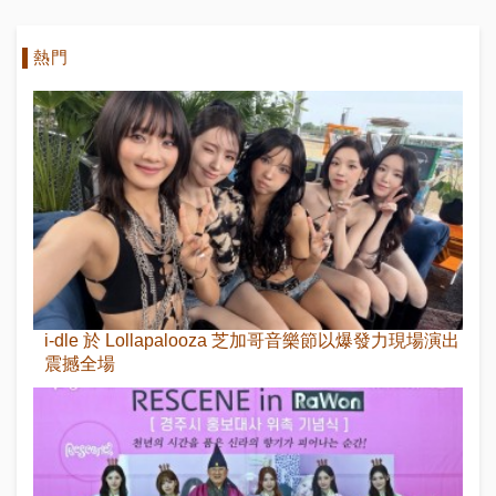
熱門
i-dle 於 Lollapalooza 芝加哥音樂節以爆發力現場演出
震撼全場