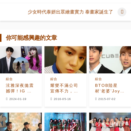
少女時代泰妍出眾繪畫實力 泰畫家誕生了
你可能感興趣的文章
綜合
綜合
綜合
泫雅深夜拋震
耀燮不滿公司
BTOB陸星
撼彈！IG 突
宣傳不力，推
材‘老婆’Joy
曬「牽手背影
特留言諷刺？
是徐恩光心中
2024-01-19
2016-05-16
2015-07-02
照」疑認愛龍
女神
俊亨