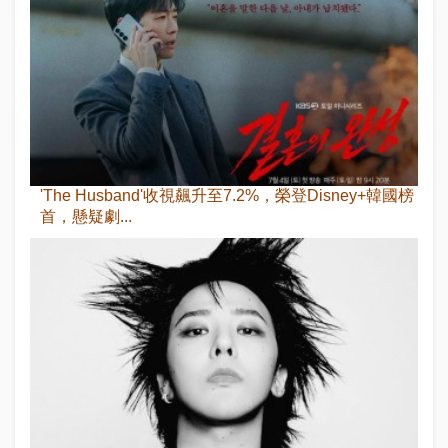
'The Husband'收視飆升至7.2%，榮登Disney+韓國榜
首，懸疑劇...