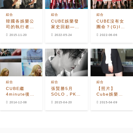
綜合
綜合
綜合
韓國各娛樂公
CUBE娛樂發
CUBE沒有女
司的執行者介
家史回顧——
團命？(G)I-
紹
CLC是時代的
DLE後繼無
2015-11-20
2022-05-24
2022-06-06
犧牲品嗎？
人？
綜合
綜合
綜合
CUBE繼
張賢勝5月
【照片】
4minute後時
SOLO，PK
Cube娛樂掛
隔5年推出新
BigBang?
牌上市
2014-12-08
2015-04-20
2015-04-09
女團'CLC
4minute和
G.Na簽名慶
祝