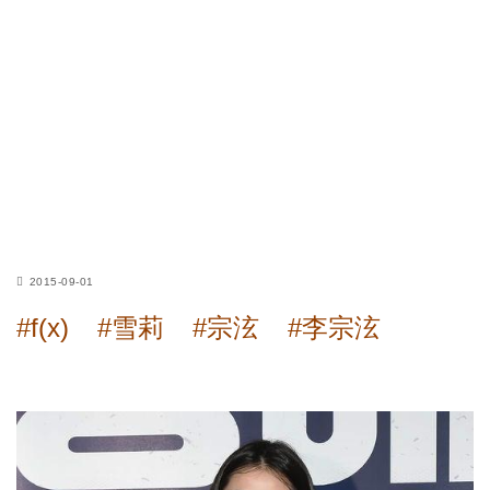
2015-09-01
#f(x)
#雪莉
#宗泫
#李宗泫