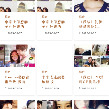
綜合
綜合
綜合
李宗泫假想妻
李宗泫假想妻
《我結》孔勝
子孔升妍的黃
子孔升妍的黃
妍是哪位?
金人脈，跟
金人脈，跟
與Krystal練
2015-04-07
2015-04-07
2015-03-03
Rain也相熟？
Rain也相熟？
習生同期
綜合
綜合
綜合
Henry-藝媛甜
李宗泫迷戀姜
《我結》PD爆
蜜升級 獨特的
敏赫′女
料CP挑選標準
BoBo信號
友′Krystal
每對假想夫婦
2015-05-09
2014-03-06
2015-12-19
是？
主動要求通話
其實都是對方
傳情
的理想型