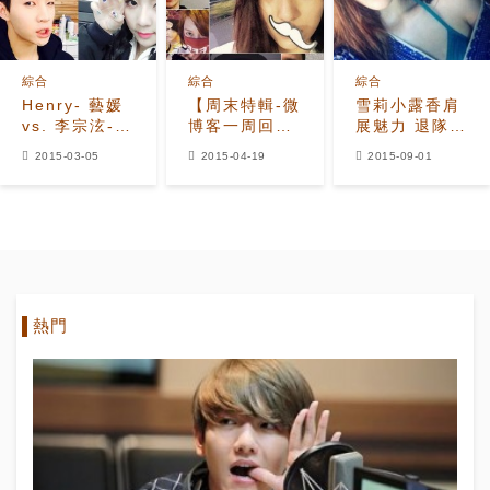
綜合
綜合
綜合
Henry- 藝媛
【周末特輯-微
雪莉小露香肩
vs. 李宗泫-孔
博客一周回
展魅力 退隊后
勝妍
顧】燦烈上傳
變身性感女神
2015-03-05
2015-04-19
2015-09-01
偷拍影片 伯
賢贊金希澈是
好導演
熱門