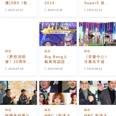
播]SBS《歌謠
2015
Super5 頒獎
大戰》2015
典禮影片總匯
2015-12-27
2015-12-31
2014-12-21
(不斷更新)
綜合
綜合
綜合
《夢想演唱
Big Bang人
《音樂中心》
會》20周年邀
氣再得認證 再
泫雅名不虛傳
請EXO、少女
次獲得一位認
的霸王色《因
2014-05-19
2015-08-23
2015-08-22
時代等32組團
證！
為紅》
體歡慶
綜合
綜合
綜合
韓國各娛樂公
MBC《歌謠大
MBC 歌謠大