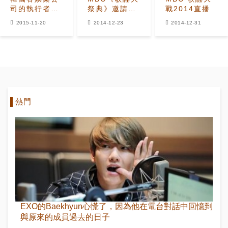
司的執行者介
祭典》邀請41
戰2014直播
紹
組歌手展開視
2015-11-20
2014-12-23
2014-12-31
聽盛宴
熱門
EXO的Baekhyun心慌了，因為他在電台對話中回憶到
與原來的成員過去的日子