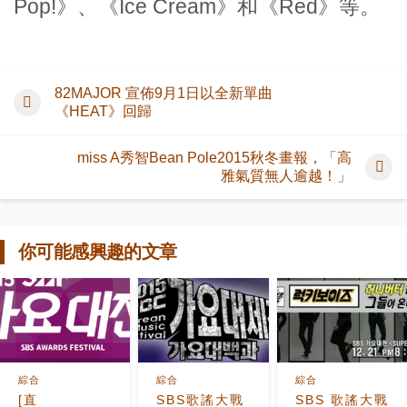
Pop!》、《Ice Cream》和《Red》等。
82MAJOR 宣佈9月1日以全新單曲
《HEAT》回歸
miss A秀智Bean Pole2015秋冬畫報，「高
雅氣質無人逾越！」
你可能感興趣的文章
綜合
綜合
綜合
[直
SBS歌謠大戰
SBS 歌謠大戰