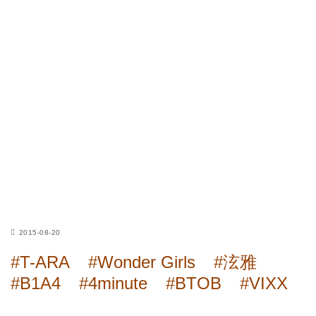
2015-08-20
#T-ARA
#Wonder Girls
#泫雅
#B1A4
#4minute
#BTOB
#VIXX