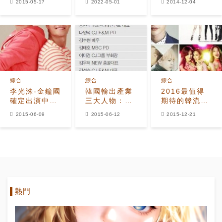
2015-05-17
2022-05-01
2014-12-04
Keyeast藝人
防彈少年團4
典禮影片合輯
輪流攻佔頭
月明星品牌評
版 裴勇俊結
價第一名“韓流
婚、金秀賢新
象徵”
戲上檔
綜合
綜合
綜合
李光洙-金鐘國
韓國輸出產業
2016最值得
確定出演中國
三大人物：李
期待的韓流明
綜藝《極速前
秀滿-楊賢石-
星公開 李敏
2015-06-09
2015-06-12
2015-12-21
進》，月末前
羅英石
鎬-金秀賢-劉
往土耳其拍攝
在石-Big
Bang紛紛上
榜
熱門