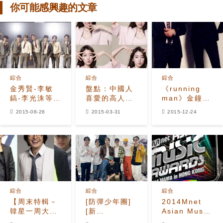
你可能感興趣的文章
綜合
綜合
綜合
金秀賢-李敏
盤點：中國人
《running
鎬-李光洙等，
喜愛的高人氣
man》金鐘國
由中國人選出
韓流明星
李光洙在中華
2015-08-26
2015-03-31
2015-12-24
的10名年度韓
圈人氣遠超劉
流明星有？
在石 原因是？
綜合
綜合
綜合
【周末特輯－
[防彈少年團]
2014Mnet
韓星一周大事
[新
Asian Music
回顧】
聞]220501
Awards 頒獎