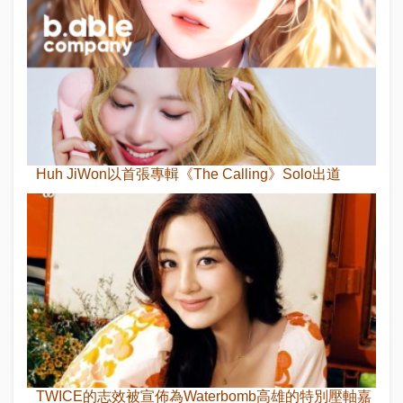
Huh JiWon以首張專輯《The Calling》Solo出道
TWICE的志效被宣佈為Waterbomb高雄的特別壓軸嘉