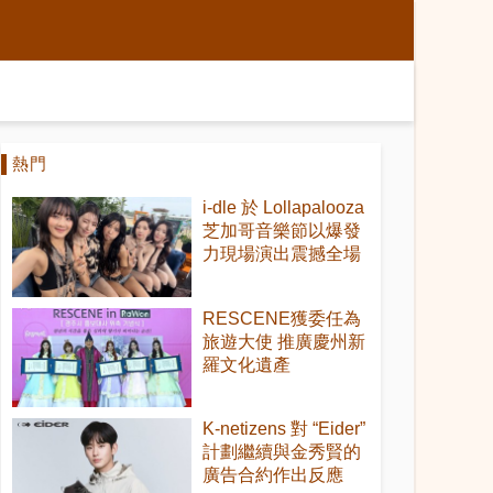
熱門
i-dle 於 Lollapalooza
芝加哥音樂節以爆發
力現場演出震撼全場
RESCENE獲委任為
旅遊大使 推廣慶州新
羅文化遺產
K-netizens 對 “Eider”
計劃繼續與金秀賢的
廣告合約作出反應