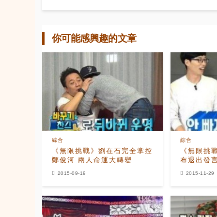
你可能感興趣的文章
綜合
綜合
《無限挑戰》劉在石完全掌控
《無限挑
鄭俊河 兩人命運大轉變
布退出發
實化？
2015-09-19
2015-11-29