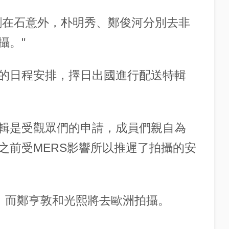
劉在石意外，朴明秀、鄭俊河分別去非
攝。"
的日程安排，擇日出國進行配送特輯
輯是受觀眾們的申請，成員們親自為
之前受MERS影響所以推遲了拍攝的安
攝，而鄭亨敦和光熙將去歐洲拍攝。