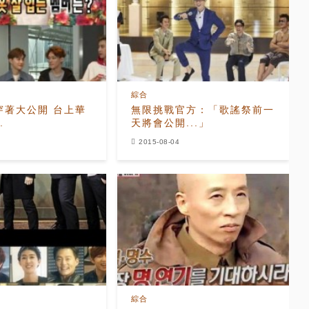
綜合
著大公開 台上華
無限挑戰官方：「歌謠祭前一
.
天將會公開...」
2015-08-04
綜合