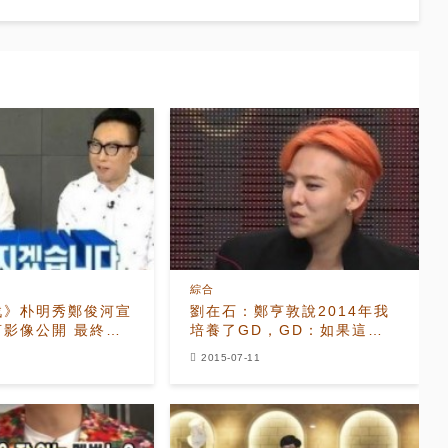
綜合
戰》朴明秀鄭俊河宣
劉在石：鄭亨敦說2014年我
言影像公開 最終現
培養了GD，GD：如果這樣
想的話…
2015-07-11