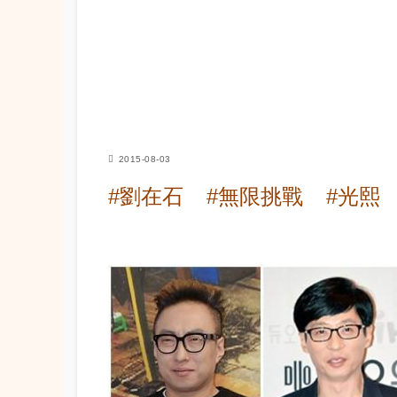
2015-08-03
#劉在石
#無限挑戰
#光熙