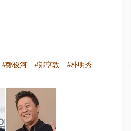
#鄭俊河
#鄭亨敦
#朴明秀