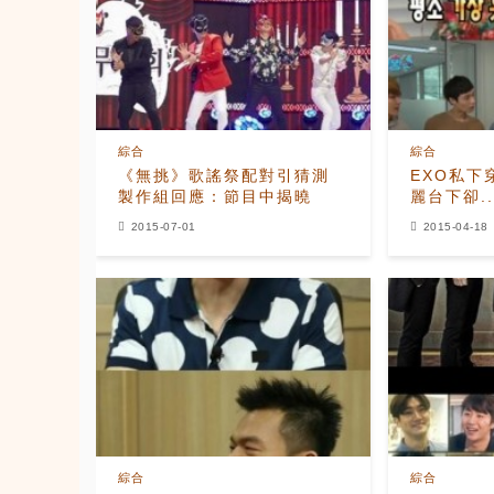
綜合
綜合
《無挑》歌謠祭配對引猜測
EXO私下穿
製作組回應：節目中揭曉
麗台下卻..
2015-07-01
2015-04-18
綜合
綜合