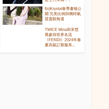
f(x)Krystal春季畫報公
開 完美比例與獨特氣
質盡顯無遺
TWICE Mina和宋慧
喬參與世界名流
《FENDI》2024年春
夏高級訂製服系...