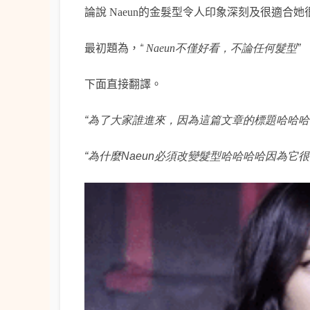
論說
Naeun的金髮型令人
印象
深刻
及很適合她
最初題為，
“
Naeun
不僅好看，不論任何髮型”
下面直接翻譯。
“為了大家誰進來，因為這篇文章的標題哈哈哈
“為什麼Naeun必須改變髮型哈哈哈哈因為它很