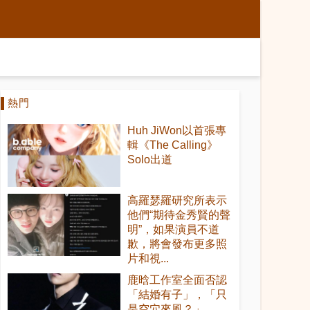
熱門
Huh JiWon以首張專
輯《The Calling》
Solo出道
高羅瑟羅研究所表示
他們“期待金秀賢的聲
明”，如果演員不道
歉，將會發布更多照
片和視...
鹿晗工作室全面否認
「結婚有子」，「只
是空穴來風？」