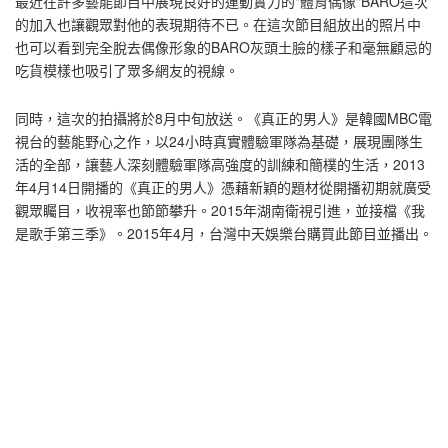
最近在許多藝能節目中展現良好的運動實力的"體育偶像"BARO這次
的加入也讓觀眾對他的表現期待不已。在這次節目組放出的照片中
也可以看到完全脫去偶像形象的BARO灰頭土臉的樣子和毫無顧忌的
吃貨模樣也吸引了眾多網友的視線。
同時，這次的拍攝將於8月中旬放送。《真正的男人》是韓國MBC電
視台的藝能野心之作，以24小時真實體驗軍隊為基礎，展現團隊生
活的全部，讓藝人深刻體驗軍隊高強度的訓練和簡樸的生活，2013
年4月14日開播的《真正的男人》憑藉新穎的題材從開播初期就廣受
觀眾矚目，收視率也節節攀升。2015年湖南衛視引進，並接檔《我
是歌手第三季》。2015年4月，台灣中天娛樂台購買此節目並播出。