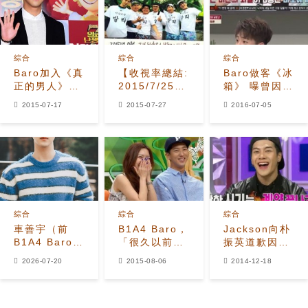
綜合
綜合
綜合
Baro加入《真
【收視率總結:
Baro做客《冰
正的男人》
2015/7/25(六)~7/26(日)】
箱》 曝曾因不
20日當新兵
《兩天一夜》
同血型獨自哭
2015-07-17
2015-07-27
2016-07-05
訪韓版峇里島
泣
登收視王
綜合
綜合
綜合
車善宇（前
B1A4 Baro，
Jackson向朴
B1A4 Baro）
「很久以前就
振英道歉因最
與新公司US
好感Lady
愛燒酒-伏特加
2026-07-20
2015-08-06
2014-12-18
C&M簽約，確
Jane」
定主演新電影
《Apex》