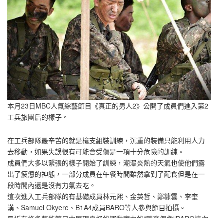
本月23日MBC人氣綜藝節目《真正的男人2》公開了成員們進入第2
工兵旅團后的樣子。
在工兵部隊最辛苦的就是槍支組裝訓練，沉重的裝備只能利用人力
去移動，如果失誤很有可能會受傷是一項十分危險的訓練。
成員們大多以緊張的樣子開始了訓練，潮濕炎熱的天氣也使他們露
出了疲憊的神態，一部分成員在午餐時間雖然拿到了配食但是在一
段時間內還是沒有力氣去吃。
這次進入工兵部隊的有基礎成員林元熙、金英哲、鄭糠雲、李奎
漢、Samuel Okyere、B1A4成員BARO等人參與節目拍攝。