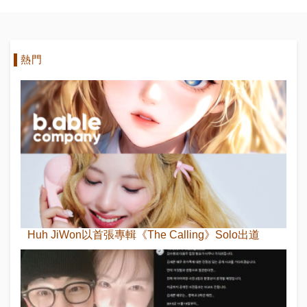
熱門
Huh JiWon以首張專輯《The Calling》Solo出道