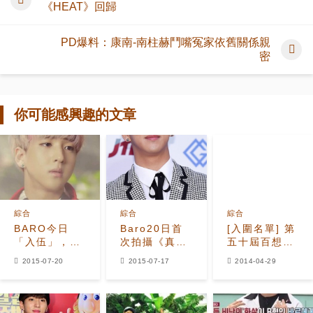
《HEAT》回歸
PD爆料：康南-南柱赫鬥嘴冤家依舊關係親
密
你可能感興趣的文章
綜合
綜合
綜合
BARO今日
Baro20日首
[入圍名單] 第
「入伍」，與
次拍攝《真正
五十屆百想藝
《真正的男
的男人》，
術大賞
2015-07-20
2015-07-17
2014-04-29
人》一起進入
Infinite李成
工兵部隊
烈下車？