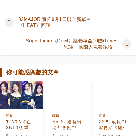
82MAJOR 宣佈9月1日以全新單曲
《HEAT》回歸
SuperJunior《Devil》襲卷歐亞10國iTunes
冠軍，國際人氣獲認證！
你可能感興趣的文章
綜合
綜合
綜合
T-ARA將在
Na Na連蔘雞
2NE1成員CL
2NE1後重
湯都會做?!
獻吻給卡爾•拉
聚？2代女團
提早1個月過
格斐 國際人
2024-05-21
2014-06-27
2014-07-09