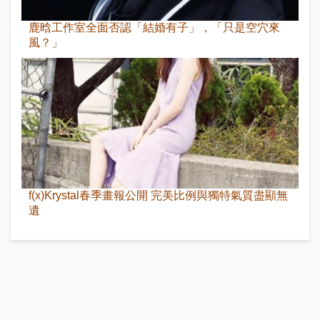
鹿晗工作室全面否認「結婚有子」，「只是空穴來
風？」
f(x)Krystal春季畫報公開 完美比例與獨特氣質盡顯無
遺