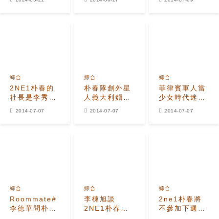
「重聚季節」
初伏
脈引關注
來臨
綜合
綜合
綜合
2NE1朴春的
朴春隊創外星
菲律賓軍人當
社長是李秀
人義大利麵
少女時代迷
滿? 李德華
加部隊鍋醬和
哥 很了′國
2014-07-07
2014-07-07
2014-07-07
口誤說錯經紀
番茄醬調味
產′偶像DARA
公司
綜合
綜合
綜合
Roommate#
李棟旭談
2ne1朴春將
李德華問朴
2NE1朴春事
不參加下週的
春"你也是SM
件：內心也不
#Roommate#