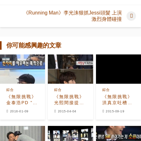
《Running Man》李光洙狠抓Jessi頭髮 上演
激烈身體碰撞
你可能感興趣的文章
綜合
綜合
綜合
《無限挑戰》
《無限挑戰》
《無限挑戰》
金泰浩PD “新
光熙間接提及
洪真京吐槽光
成員NO，5人
藝媛：社長現
熙：成為
2016-01-09
2015-04-04
2015-09-19
體才能帶給觀
在沒空管我
Sixth Man開
眾歡樂”
心了嗎？