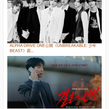
ALPHA DRIVE ONE公開《UNBREAKABLE: 少年
BEAST》霸...