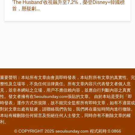
'The Husband'收視飆升至7.2%，榮登Disney+韓國榜
首，懸疑劇...
重要聲明：本站所有文章由會員即時發表，本站對所有文章的真實性、完
整性及立場等，不負任何法律責任。所有文章內容只代表發文者個人意
見，並非本網站之立場，用戶不應信賴內容，並應自行判斷內容之真實
性。發文者擁有在Seoulsunday.com張貼的文章。 由於本站是受到「即
時發表」運作方式所規限，故不能完全監察所有即時文章，如有不適當或
對於文章出處有疑慮，請聯絡我們告知，我們將在最短時間內進行撤除。
本站有權刪除任何留言及拒絕任何人士發文，同時亦有不刪除文章的權
利。
© COPYRIGHT 2025 seoulsunday.com 程式耗時:0.0866