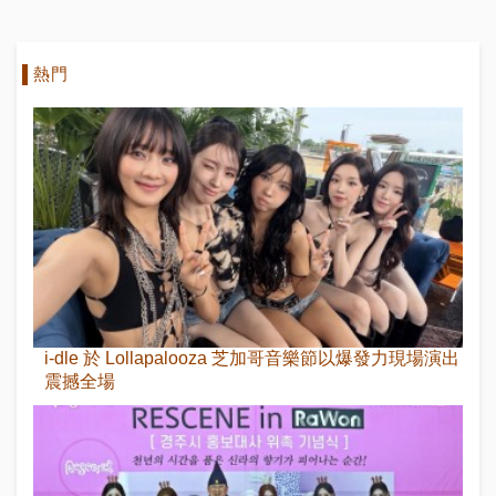
熱門
i-dle 於 Lollapalooza 芝加哥音樂節以爆發力現場演出
震撼全場