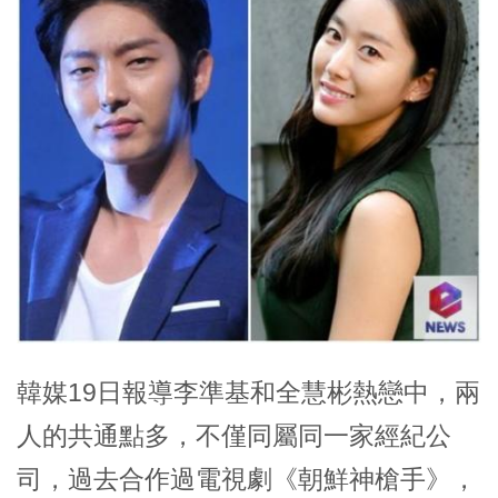
韓媒19日報導李準基和全慧彬熱戀中，兩
人的共通點多，不僅同屬同一家經紀公
司，過去合作過電視劇《朝鮮神槍手》，