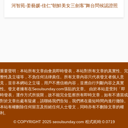
河智苑-姜藝媛-佳仁“朝鮮美女三劍客”舞台問候認證照
重要聲明：本站所有文章由會員即時發表，本站對所有文章的真實性、完
整性及立場等，不負任何法律責任。所有文章內容只代表發文者個人意
見，並非本網站之立場，用戶不應信賴內容，並應自行判斷內容之真實
性。發文者擁有在Seoulsunday.com張貼的文章。 由於本站是受到「即
時發表」運作方式所規限，故不能完全監察所有即時文章，如有不適當或
對於文章出處有疑慮，請聯絡我們告知，我們將在最短時間內進行撤除。
本站有權刪除任何留言及拒絕任何人士發文，同時亦有不刪除文章的權
利。
© COPYRIGHT 2025 seoulsunday.com 程式耗時:0.0719