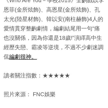
《Who Are You－學校2015》全齣戲以李
恩菲(金所炫飾)、高恩星(金所炫飾)、孔
太光(陸星材飾)、韓以安(南柱赫飾)4人的
愛情貫穿整齣劇情，編劇結尾用一句“痛
也沒關係，因為你還是18歲!”演繹高中生
經歷失戀、霸凌等逆境，不過不少劇迷調
侃
編劇很神。
讀者關注指數：★★★★★
照片來源： FNC娛樂