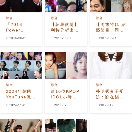
綜合
綜合
綜合
「2016
【韓星微博】
【周末特輯-綜
Power
利特分析出沒
藝節目一周回
People」評
女友的理由
顧】
2016-09-26
2015-05-07
2015-05-24
選 宋仲基第一
Red Velvet
BIGBANG掀
劉在錫第三
驚喜感動寶兒
YG娛樂社長
底 李光洙被
『跑男』成員
整
綜合
綜合
綜合
2024年韓國
這10位KPOP
朴明秀妻子受
YouTube流媒
IDOL小時候
訪：劉在錫成
體播放量最高
的相片證明他
就了現在的朴
2024-11-28
2016-07-06
2017-04-05
的藝人是誰？
們一直也是這
明秀
麼可愛