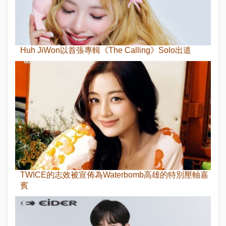
Huh JiWon以首張專輯《The Calling》Solo出道
TWICE的志效被宣佈為Waterbomb高雄的特別壓軸嘉
賓