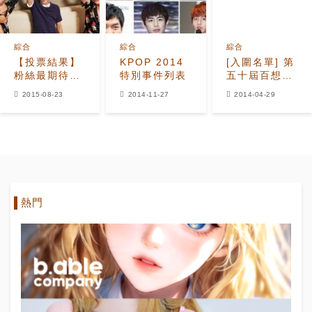
綜合
綜合
綜合
【投票結果】
KPOP 2014
[入圍名單] 第
粉絲最期待
特別事件列表
五十屆百想藝
《無挑》歌謠
術大賞
2015-08-23
2014-11-27
2014-04-29
祭的‘黃太志’
熱門