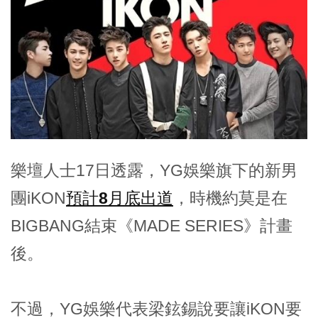
樂壇人士17日透露，YG娛樂旗下的新男
團iKON
預計8月底出道
，時機約莫是在
BIGBANG結束《MADE SERIES》計畫
後。
不過，YG娛樂代表梁鉉錫說要讓iKON要