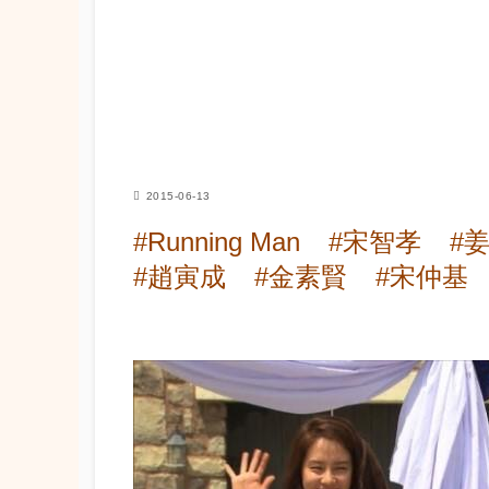
2015-06-13
#Running Man
#宋智孝
#姜
#趙寅成
#金素賢
#宋仲基