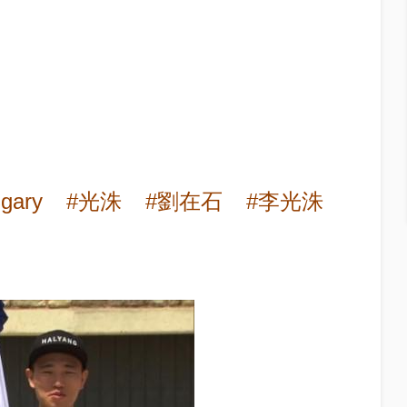
gary
#光洙
#劉在石
#李光洙