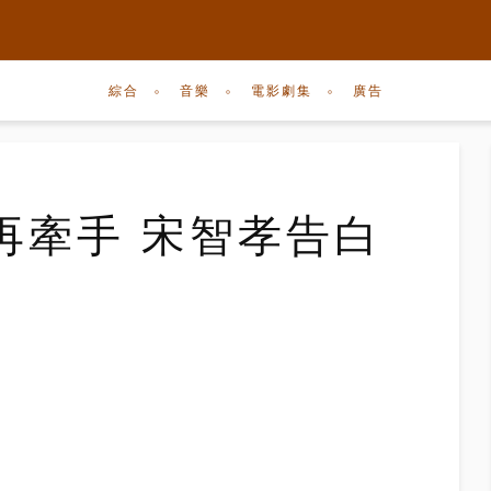
綜合
音樂
電影劇集
廣告
再牽手 宋智孝告白