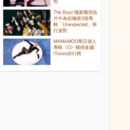
照
The Boyz 喺新嘅預告
片中為佢哋第3張專
輯「Unexpected」舉
行派對
MAMAMOO華莎個人
專輯《O》橫掃多國
iTunes排行榜