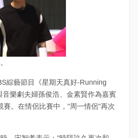
心。
S綜藝節目《星期天真好-Running
星與音樂劇夫婦孫俊浩、金素賢作為嘉賓
競賽。在情侶比賽中，"周一情侶"再次