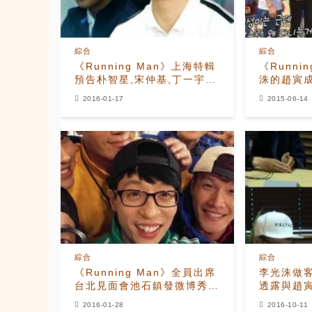
綜合
綜合
《Running Man》上海特輯
《Runni
預告朴智星,宋仲基,丁一宇出
洙的趙寅
擊引期待
人啊」
2016-01-17
2015-06-14
綜合
綜合
《Running Man》全員出席
李光洙做
台北見面會池石鎮發微博秀坐
透露與趙
標
係
2016-01-28
2016-10-11