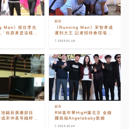
綜合
ng Man》抓住李光
《Running Man》宋智孝成
成「你原來是這樣的
遲到大王 記者招待會現場表
白姜Gary
2015-01-18
綜合
客池錫辰廣播節目
RM嘉年華HigH爆北京 金鐘
寅成宋仲基等鐵桿關
國祝福Angelababy新婚
2015-10-24