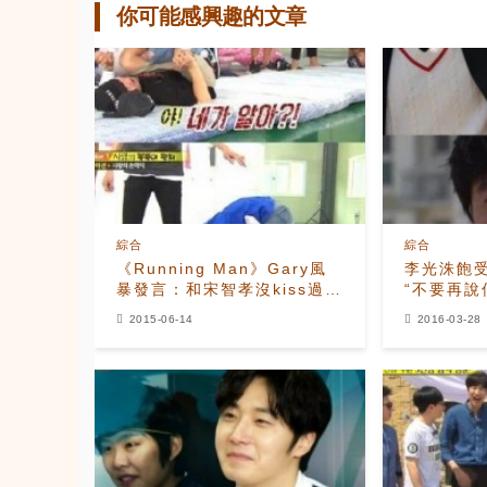
你可能感興趣的文章
綜合
綜合
《Running Man》Gary風
李光洙飽受
暴發言：和宋智孝沒kiss過？
“不要再說
你只是不知道！
2015-06-14
2016-03-28