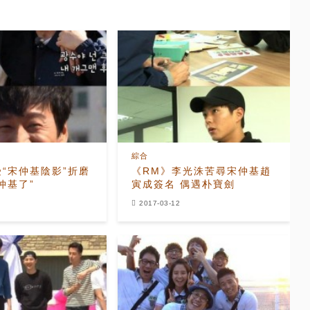
綜合
“宋仲基陰影”折磨
《RM》李光洙苦尋宋仲基趙
仲基了”
寅成簽名 偶遇朴寶劍
2017-03-12