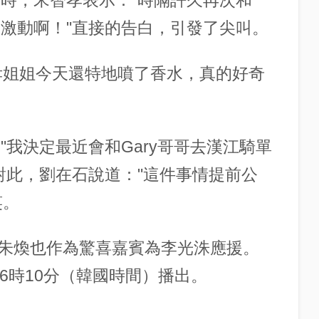
檔時，宋智孝表示："時隔許久再次和
很激動啊！"直接的告白，引發了尖叫。
孝姐姐今天還特地噴了香水，真的好奇
"我決定最近會和Gary哥哥去漢江騎單
。對此，劉在石說道："這件事情提前公
笑。
朱煥也作為驚喜嘉賓為李光洙應援。
6時10分（韓國時間）播出。