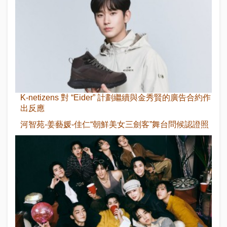
K-netizens 對 “Eider” 計劃繼續與金秀賢的廣告合約作
出反應
河智苑-姜藝媛-佳仁“朝鮮美女三劍客”舞台問候認證照