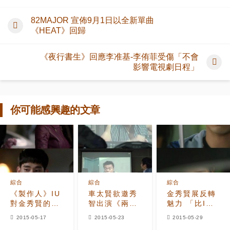
82MAJOR 宣佈9月1日以全新單曲
《HEAT》回歸
《夜行書生》回應李准基-李侑菲受傷「不會
影響電視劇日程」
你可能感興趣的文章
綜合
綜合
綜合
《製作人》IU
車太賢欲邀秀
金秀賢展反轉
對金秀賢的好
智出演《兩天
魅力 「比IU
意動心，「羅
一夜》 朴振英
更重要的
2015-05-17
2015-05-23
2015-05-29
曼史開始？」
機智拒絕的方
是？」