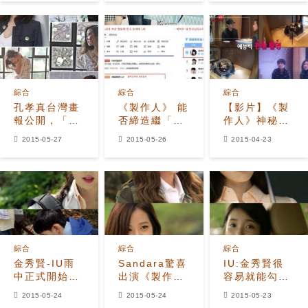
法是？
綜合
綜合
綜合
孔孝真台灣畫
《製作人》 能
【影片】《製
報公開，「清
否締造繼「都
作人》神秘排
純-可愛-帥氣
敏俊-千頌伊」
練 金秀賢喝
2015-05-27
2015-05-26
2015-04-23
的時尚達人」
后的「特級情
空氣糗翻
侶檔」？
綜合
綜合
綜合
金秀賢-IU雨
Sandara驚喜
IU:金秀賢很
中正式開始羅
出演《製作
容易就能勾引
曼史 網友大呼
人》 可愛挑剔
到
2015-05-24
2015-05-24
2015-05-23
「男人都心
女「不要叫我