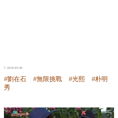
2015-05-30
#劉在石
#無限挑戰
#光熙
#朴明
秀