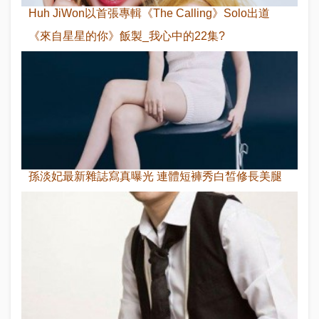
Huh JiWon以首張專輯《The Calling》Solo出道
《來自星星的你》飯製_我心中的22集?
孫淡妃最新雜誌寫真曝光 連體短褲秀白皙修長美腿