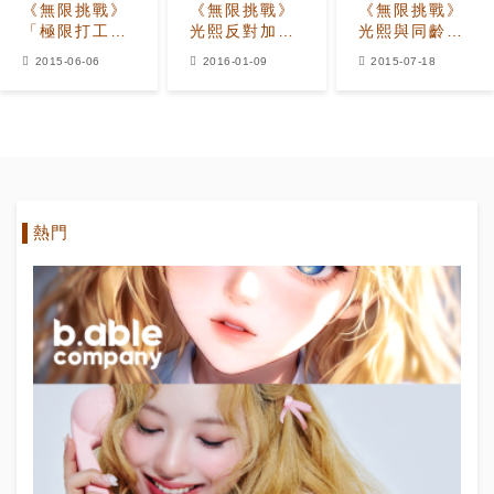
《無限挑戰》
《無限挑戰》
《無限挑戰》
「極限打工」
光熙反對加入
光熙與同齡朋
后的真正假
新成員：請大
友GD、太陽
2015-06-06
2016-01-09
2015-07-18
期，成員們歡
家再等待一年
之間的尷尬氣
樂開懷
流
熱門