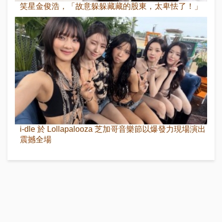
笑星金俊浩，「故意躲躲藏藏的股東，太卑怯了！」
i-dle 於 Lollapalooza 芝加哥音樂節以爆發力現場演出
震撼全場