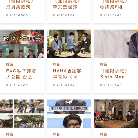
《無限挑戰》
《無限挑戰》
《無限挑戰》
成員集體聚餐
李京奎袒露野
歌謠祭6組搭
劉在石-黃光熙
心“我可以代替
檔首配合 最吵
2015-10-16
2016-01-09
2015-07-15
顴骨升天
鄭亨敦恐慌症
鬧的CP是?
要用恐慌症填
充才行”
綜合
綜合
綜合
EXO私下穿著
HAHA否認客
《無限挑戰》
大公開 台上華
串電影《阿修
Sixth Man光
麗台下卻...
羅》 實為《致
熙缺席錄製 仍
2015-04-18
2015-11-19
2015-04-23
命戀愛》一日
未接到製作組
Staff
聯繫!
綜合
綜合
綜合