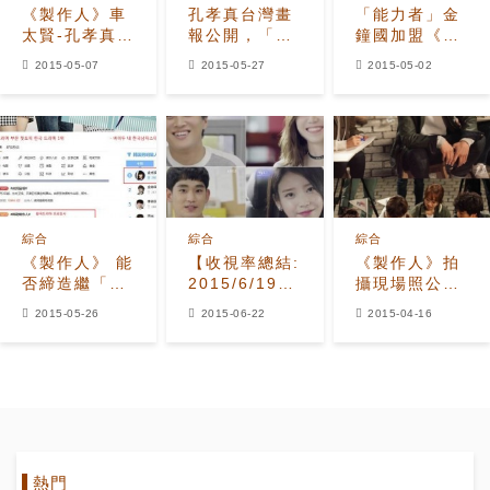
《製作人》車
孔孝真台灣畫
「能力者」金
太賢-孔孝真劇
報公開，「清
鐘國加盟《製
照公開 「綜藝
純-可愛-帥氣
作人》 劇中的
2015-05-07
2015-05-27
2015-05-02
PD的巔峰之
的時尚達人」
角色是？
戰」
綜合
綜合
綜合
《製作人》 能
【收視率總結:
《製作人》拍
否締造繼「都
2015/6/19(五)~6/21(日)】
攝現場照公
敏俊-千頌伊」
《製作人》完
開：車太賢PD
2015-05-26
2015-06-22
2015-04-16
后的「特級情
結 開出
范兒十足
侶檔」？
17.7%高收視
熱門