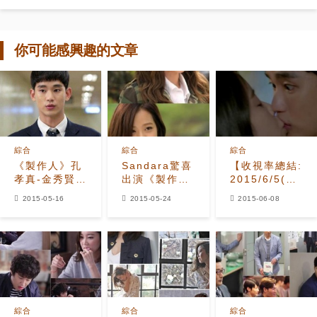
你可能感興趣的文章
綜合
綜合
綜合
《製作人》孔
Sandara驚喜
【收視率總結:
孝真-金秀賢結
出演《製作
2015/6/5(五)~
下惡緣，「惡
人》 可愛挑剔
IU襲吻金秀
2015-05-16
2015-05-24
2015-06-08
性循環？」
女「不要叫我
賢 《製作
姐姐」！
人》收視衝高
綜合
綜合
綜合