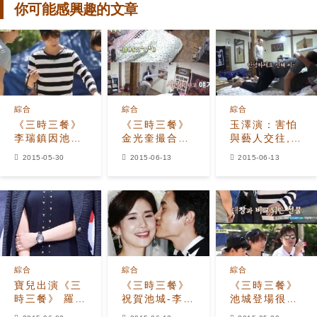
你可能感興趣的文章
綜合
綜合
綜合
《三時三餐》
《三時三餐》
玉澤演：害怕
李瑞鎮因池城
金光奎撮合玉
與藝人交往,至
登場失望 再現
澤演-朴信惠
今不知道朴信
2015-05-30
2015-06-13
2015-06-13
「安瑤拉」討
「快說我愛你
惠的電話
玉澤演歡心
啊」!
綜合
綜合
綜合
寶兒出演《三
《三時三餐》
《三時三餐》
時三餐》 羅英
祝賀池城-李寶
池城登場很尷
石PD為何大嘆
英夫婦喜得千
尬 和朴信惠相