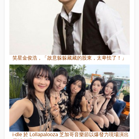
笑星金俊浩，「故意躲躲藏藏的股東，太卑怯了！」
i-dle 於 Lollapalooza 芝加哥音樂節以爆發力現場演出