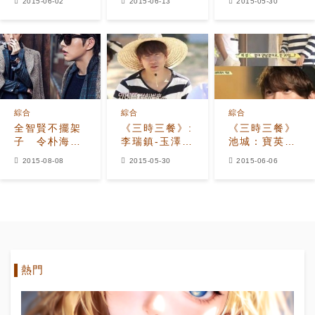
2015-06-02
2015-06-13
2015-05-30
可惜
金，「有情有
比無反應是因
義」
為?
綜合
綜合
綜合
全智賢不擺架
《三時三餐》:
《三時三餐》
子 令朴海鎮
李瑞鎮-玉澤演
池城：寶英說
砰然心動
對男嘉賓失望
節目很好笑，
2015-08-08
2015-05-30
2015-06-06
都怪朴信惠
讓我...
熱門