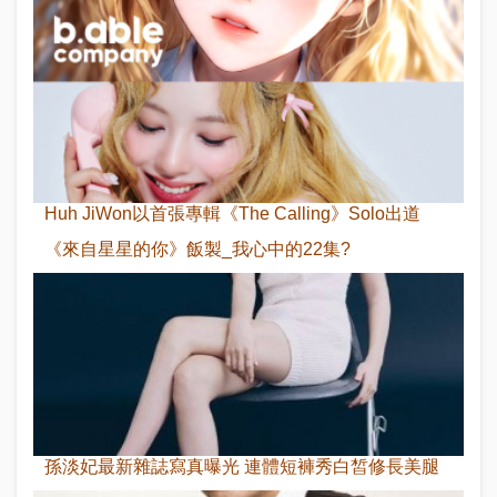
Huh JiWon以首張專輯《The Calling》Solo出道
《來自星星的你》飯製_我心中的22集?
孫淡妃最新雜誌寫真曝光 連體短褲秀白皙修長美腿