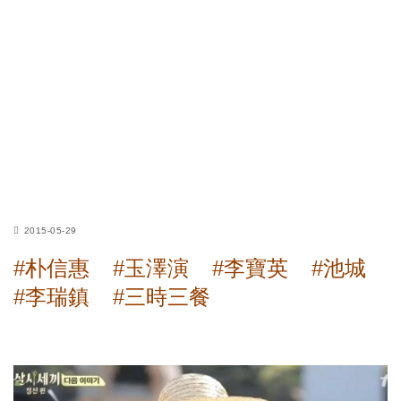
2015-05-29
#朴信惠
#玉澤演
#李寶英
#池城
#李瑞鎮
#三時三餐