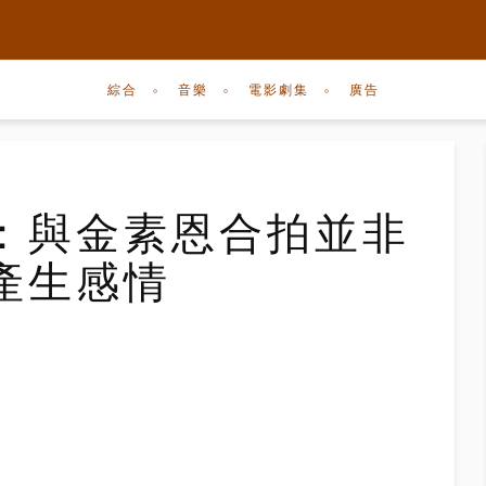
綜合
音樂
電影劇集
廣告
：與金素恩合拍並非
產生感情