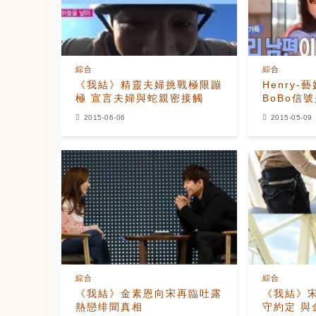
綜合
綜合
《我結》精靈夫婦挑戰極限蹦
Henry
極 宣言夫婦與蛇親密接觸
BoBo信
2015-06-06
2015-05-09
綜合
綜合
《我結》金素恩向宋再臨吐露
《我結》
熱戀绯聞真相
守約定 