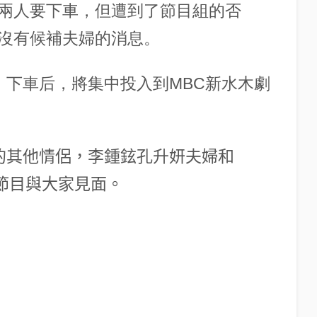
兩人要下車，但遭到了節目組的否
沒有候補夫婦的消息。
》下車后，將集中投入到MBC新水木劇
的其他情侶，李鍾鉉孔升妍夫婦和
過節目與大家見面。