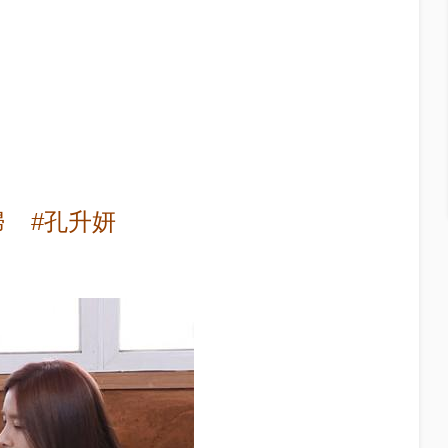
婦
#孔升妍