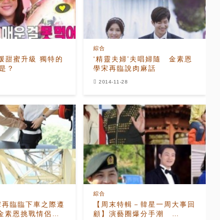
綜合
-藝媛甜蜜升級 獨特的
‘精靈夫婦’夫唱婦隨 金素恩
號是？
學宋再臨說肉麻話
2014-11-28
綜合
宋再臨臨下車之際遵
【周末特輯－韓星一周大事回
與金素恩挑戰情侶蹦
顧】演藝圈爆分手潮