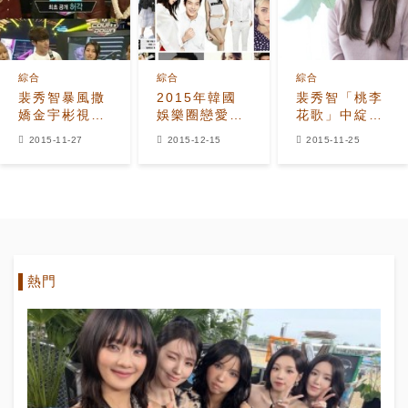
綜合
綜合
綜合
裴秀智暴風撒
2015年韓國
裴秀智「桃李
嬌金宇彬視頻
娛樂圈戀愛中
花歌」中綻放
被扒 引調侃
的明星情侶大
精彩演技
2015-11-27
2015-12-15
2015-11-25
「申敏兒與李
盤點
敏鎬該吃醋
了！」
熱門