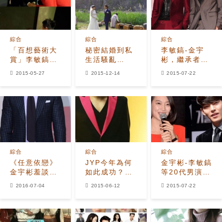
綜合
綜合
綜合
「百想藝術大
秘密結婚到私
李敏鎬-金宇
賞」李敏鎬對
生活騷亂
彬，繼承者們
朴振英行「岳
2015韓國演
都在戀愛，下
2015-05-27
2015-12-14
2015-07-22
父禮」引熱議
藝界迎來多事
一個是？
之秋
綜合
綜合
綜合
《任意依戀》
JYP今年為何
金宇彬-李敏鎬
金宇彬羞談李
如此成功？
等20代男演員
敏鎬應援：他
「震撼人心」
售罄？還剩下
2016-07-04
2015-06-12
2015-07-22
也給予我支持
的旗下陣容！
金秀賢！