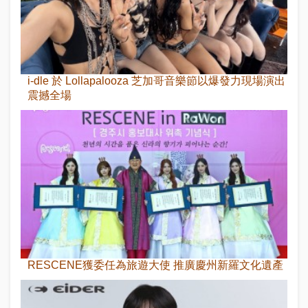
i-dle 於 Lollapalooza 芝加哥音樂節以爆發力現場演出
震撼全場
RESCENE獲委任為旅遊大使 推廣慶州新羅文化遺產