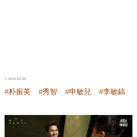
2015-05-26
#朴振英
#秀智
#申敏兒
#李敏鎬