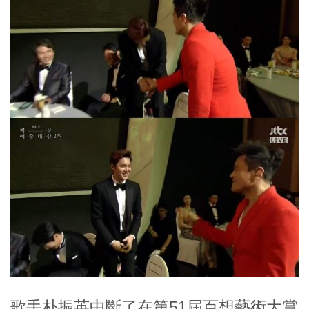
歌手朴振英中斷了在第51屆百想藝術大賞