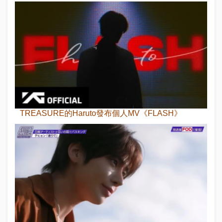
TREASURE的Haruto發布個人MV《FLASH》