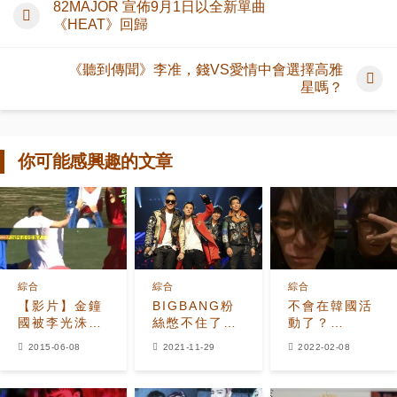
82MAJOR 宣佈9月1日以全新單曲
《HEAT》回歸
《聽到傳聞》李准，錢VS愛情中會選擇高雅
星嗎？
你可能感興趣的文章
綜合
綜合
綜合
【影片】金鐘
BIGBANG粉
不會在韓國活
國被李光洙脫
絲憋不住了，
動了？
褲 裸體躲水
派出卡車到
Bigbang的回
2015-06-08
2021-11-29
2022-02-08
中等救援
YG娛樂前抗
歸、和 T.O.P
議，要求組合
們的謊言
回歸