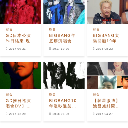
綜合
綜合
綜合
GD日本公演
BIGBANG年
BIGBANG太
昨日結束 現場
底辦演唱會 四
陽回顧19年演
言及入伍一事
缺一高尺巨蛋
藝路：「沒有
2017-09-21
2017-10-20
2025-08-23
開唱
一件事按計劃
進行」
綜合
綜合
綜合
GD推日巡演
BIGBANG10
【韓星微博】
唱會DVD 明
年沒吵過架
池昌旭緋聞女
年2月7日發行
T.O.P預言：
友與GD合
2017-12-29
2016-08-05
2015-04-27
總有一天會爆
影 Darar讚
發
勝利是蜜聲帶