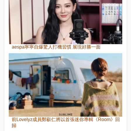
aespa寧寧自爆驚人打機習慣 展現好勝一面
前Lovelyz成員鄭叡仁將以首張迷你專輯《Room》回
歸