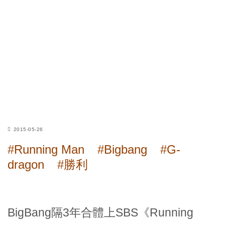
2015-05-26
#Running Man
#Bigbang
#G-
dragon
#勝利
BigBang隔3年合體上SBS《Running