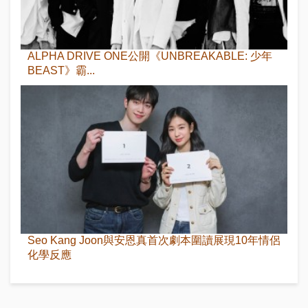
ALPHA DRIVE ONE公開《UNBREAKABLE: 少年
BEAST》霸...
Seo Kang Joon與安恩真首次劇本圍讀展現10年情侶
化學反應