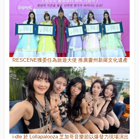
RESCENE獲委任為旅遊大使 推廣慶州新羅文化遺產
i-dle 於 Lollapalooza 芝加哥音樂節以爆發力現場演出