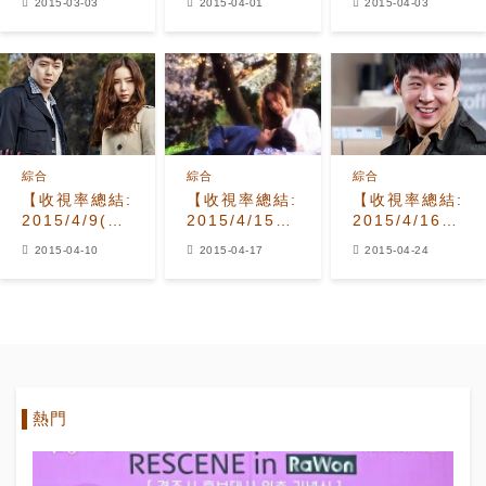
2015-03-03
2015-04-01
2015-04-03
身明星廚師
演讓人緊張的
少女》進步幅
角色？
度大
綜合
綜合
綜合
【收視率總結:
【收視率總結:
【收視率總結:
2015/4/9(四)】
2015/4/15(四)】
2015/4/16(四)
《看見味道的
《看見味道的
朴有天深情吻
2015-04-10
2015-04-17
2015-04-24
少女》超越
少女》奪回第
申世京衝高
《憤怒的媽
二
《看見味道的
媽》
少女》收視
熱門