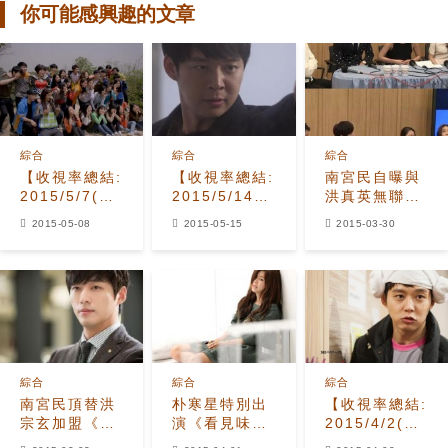
你可能感興趣的文章
綜合
綜合
綜合
【收視率總結:
【收視率總結:
南宮民自曝與
2015/5/7(四)】
2015/5/14(四)】
洪真英無聯繫
《憤怒的媽
朴有天揭南宮
因為彼此...
2015-05-08
2015-05-15
2015-03-30
媽》 大結局收
民密室殺人
視贏《看見味
《看見味道》
道的少女》
收視升
綜合
綜合
綜合
南宮民頂替洪
朴寒星特別出
【收視率總結:
宗玄加盟《感
演《看見味道
2015/4/2(四)】
覺男女》：變
的少女》，飾
《看見味道的