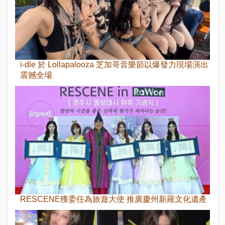
i-dle 於 Lollapalooza 芝加哥音樂節以爆發力現場演出
震撼全場
RESCENE獲委任為旅遊大使 推廣慶州新羅文化遺產