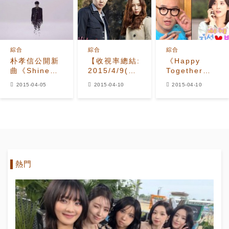
綜合
綜合
綜合
朴孝信公開新
【收視率總結:
《Happy
曲《Shine
2015/4/9(四)】
Together》
Your Light》
《看見味道的
與池城通話，
2015-04-05
2015-04-10
2015-04-10
預告 四月歌謠
少女》超越
「與愛妻李寶
界再添實力唱
《憤怒的媽
英甜甜蜜
將
媽》
蜜！」
熱門