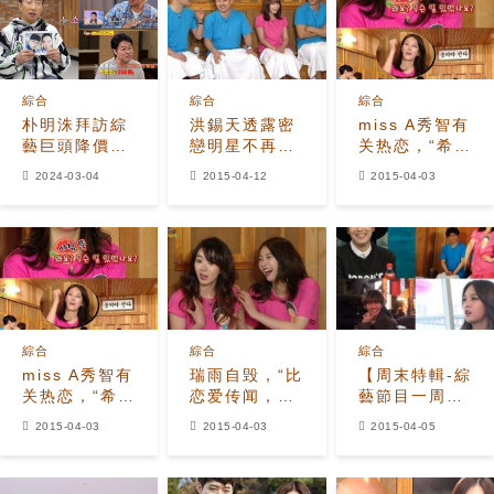
綜合
綜合
綜合
朴明洙拜訪綜
洪錫天透露密
miss A秀智有
藝巨頭降價尋
戀明星不再來
关热恋，“希望
職，遭金泰
光顧他家店的
大家应援！”
2024-03-04
2015-04-12
2015-04-03
浩、羅暎錫雙
理由
重打擊
綜合
綜合
綜合
miss A秀智有
瑞雨自毁，“比
【周末特輯-綜
关热恋，“希望
恋爱传闻，分
藝節目一周回
大家应援！”
手报道更多…”
顧】秀智不閃
2015-04-03
2015-04-03
2015-04-05
躲敏感話題
李洪基如願上
《RS》復仇