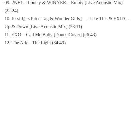
09. 2NE1 – Lonely & WINNER – Empty [Live Acoustic Mix]
(22:24)
10. Jessi J』s Price Tag & Wonder Girls』 – Like This & EXID –
Up & Down [Live Acoustic Mix] (23:11)
11. EXO – Call Me Baby [Dance Cover] (26:43)
12. The Ark – The Light (34:49)