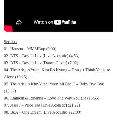
Set list:
01. Hanson – MMMBop (0:00)
02. BTS – Boy In Luv [Live Acoustic] (4:53)
03. BTS – Boy In Luv [Dance Cover] (7:02)
04. The Ark』s Yujin: Kim Bo Kyung – Don』t Think You』re
Alone (10:15)
05. The Ark』s Kim Yuna: Yoon Mi Rae T – Baby Bye Bye
(13:57)
06. Eminem & Rihanna – Love The Way You Lie (15:55)
07. Jessi J – Price Tag [Live Acoustic] (21:22)
08. BoA – One Dream [Live Acoustic] (22:00)