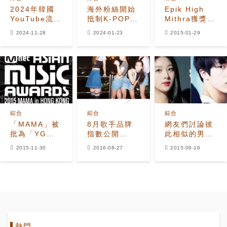
2024年韓國
海外粉絲開始
Epik High
YouTube流媒
抵制K-POP四
Mithra獲獎時
體播放量最高
大娛樂公司！
甜蜜告白權多
2024-11-28
2024-01-23
2015-01-29
的藝人是誰？
賢：「你在看
嗎？」
綜合
綜合
綜合
「MAMA」被
8月歌手品牌
網友們討論彼
批為「YG家
指數公開
此相似的男性
族演唱會」 大
EXO位居首位
和女性韓流偶
2015-11-30
2016-08-27
2015-09-16
勢歌手紛紛缺
像列表
席的真相是？
熱門