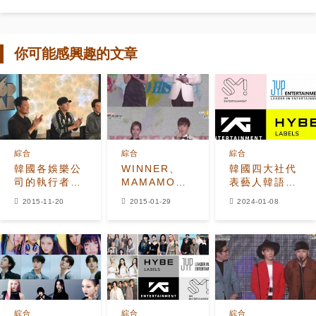
你可能感興趣的文章
綜合
綜合
綜合
韓國各娛樂公
WINNER、
韓國四大社代
司的執行者介
MAMAMOO
表藝人韓語歌
紹
領Gaon‘年度
數量統計：
2015-11-20
2015-01-29
2024-01-08
新人獎’ 利特
BTS勞模、
表達思念
YG藝人少得
Rise、EunB
可憐！
之情
綜合
綜合
綜合