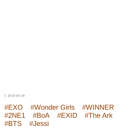
2015-05-19
#EXO
#Wonder Girls
#WINNER
#2NE1
#BoA
#EXID
#The Ark
#BTS
#Jessi