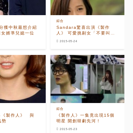
綜合
U分獲中秋最想介紹
Sandara驚喜出演《製作
准女婿準兒媳一位
人》 可愛挑剔女「不要叫我
姐姐」！
2015-05-24
綜合
串《製作人》 與
《製作人》一集竟出現15個
氣勢
明星 開創韓劇先河！
2015-05-23