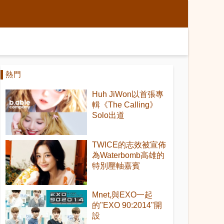
熱門
Huh JiWon以首張專
輯《The Calling》
Solo出道
TWICE的志效被宣佈
為Waterbomb高雄的
特別壓軸嘉賓
Mnet,與EXO一起
的"EXO 90:2014"開
設