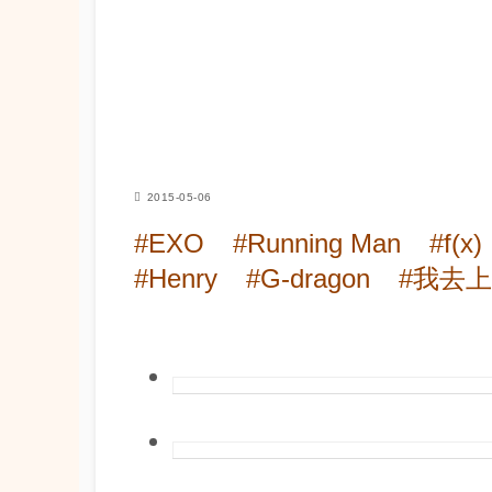
2015-05-06
#EXO
#Running Man
#f(x)
#Henry
#G-dragon
#我去