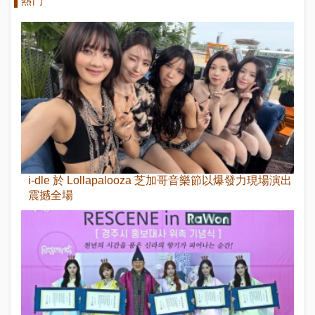
熱門
i-dle 於 Lollapalooza 芝加哥音樂節以爆發力現場演出
震撼全場