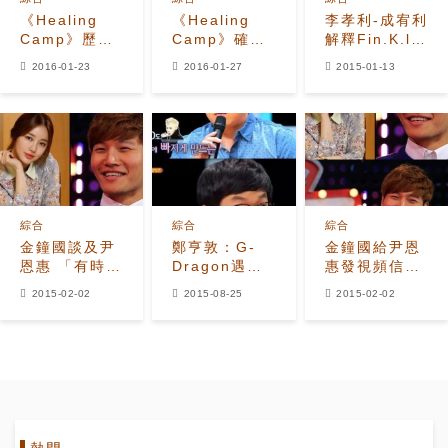
《Healing
《Healing
李孝利-成宥利
Camp》歷時
Camp》確定
解釋Fin.K.l不
4年零6個月被
廢除劉在石-金
和說 現場變為
2016-01-23
2016-01-27
2015-01-13
廢除真正的原
九拉的《同床
「淚的海洋」
因是？
異夢》接棒播
出
綜合
綜合
綜合
金鐘國談及尹
鄭亨敦：G-
金鐘國給尹恩
恩惠 「有時間
Dragon遇到
惠發視頻信：
的話...」
我后才有大眾
謝謝你，有時
2015-02-02
2015-08-25
2015-02-02
人氣！
間……