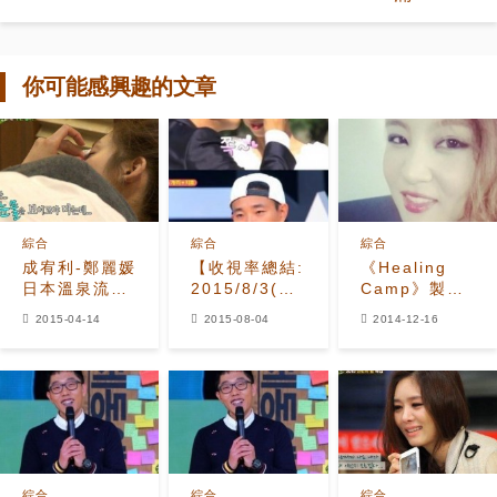
你可能感興趣的文章
綜合
綜合
綜合
成宥利-鄭麗媛
【收視率總結:
《Healing
日本溫泉流淚
2015/8/3(一)】
Camp》製作
事件，「兩人
Gary、李光
“K-Pop Star
2015-04-14
2015-08-04
2014-12-16
吵嘴？」
洙、宋智孝不
特輯”：李夏
給力?
怡-樂童音樂
《Healing
家-朴智敏等總
Camp》慘輸
出動
《你好》
綜合
綜合
綜合