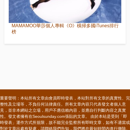
MAMAMOO華莎個人專輯《O》橫掃多國iTunes排行
榜
重要聲明：本站所有文章由會員即時發表，本站對所有文章的真實性、完
整性及立場等，不負任何法律責任。所有文章內容只代表發文者個人意
見，並非本網站之立場，用戶不應信賴內容，並應自行判斷內容之真實
性。發文者擁有在Seoulsunday.com張貼的文章。 由於本站是受到「即
時發表」運作方式所規限，故不能完全監察所有即時文章，如有不適當或
對於文章出處有疑慮，請聯絡我們告知，我們將在最短時間內進行撤除。