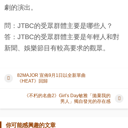
劇的演出。
問：JTBC的受眾群體主要是哪些人？
答：JTBC的受眾群體主要是年輕人和對
新聞、娛樂節目有較高要求的觀眾。
82MAJOR 宣佈9月1日以全新單曲
《HEAT》回歸
《不朽的名曲2》Girl's Day敏雅「拋棄我的
男人」獨自發光的存在感
你可能感興趣的文章