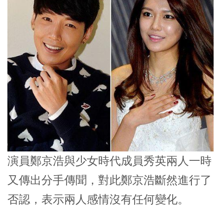
演員鄭京浩與少女時代成員秀英兩人一時
又傳出分手傳聞，對此鄭京浩斷然進行了
否認，表示兩人感情沒有任何變化。