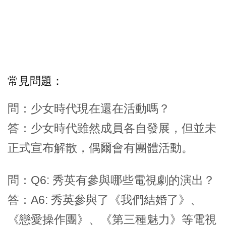
常見問題：
問：少女時代現在還在活動嗎？
答：少女時代雖然成員各自發展，但並未
正式宣布解散，偶爾會有團體活動。
問：Q6: 秀英有參與哪些電視劇的演出？
答：A6: 秀英參與了《我們結婚了》、
《戀愛操作團》、《第三種魅力》等電視