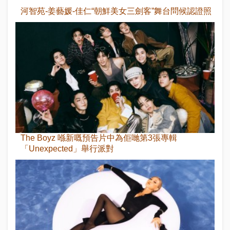
河智苑-姜藝媛-佳仁“朝鮮美女三劍客”舞台問候認證照
The Boyz 喺新嘅預告片中為佢哋第3張專輯
「Unexpected」舉行派對