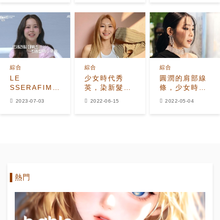
臉不高興？
苗條身材
綜合
綜合
綜合
LE
少女時代秀
圓潤的肩部線
SSERAFIM前
英，染新髮
條，少女時代
候補生Ruka
色，秀出腹肌
Tiffany展現
2023-07-03
2022-06-15
2022-05-04
在《R U
直角肩，回歸
她出眾的美感
Next?》再次
感強烈
挑戰出道！正
在考慮這條路
是否適合我
熱門