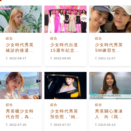
綜合
綜合
綜合
少女時代秀英
少女時代出道
少女時代秀英
確診的後遺
15週年紀念日
SM練習生對
症…因聞不到
回歸！長久以
好友李沇熹的
2022-08-17
2022-08-05
2021-11-07
花香而”傷心”
來的祕訣是”想
第一印象是？
要守護組合”
互相稱讚「以
為是模特兒」
綜合
綜合
綜合
秀英曬少女時
少女時代秀英
秀英關心漸凍
代合照，為何
預告照，“純真
人 向《我們
俞利面帶笑
性感”芭比娃
家》提出申請
2022-07-20
2022-07-27
2015-03-10
容，秀英卻一
娃，纖細雙腿