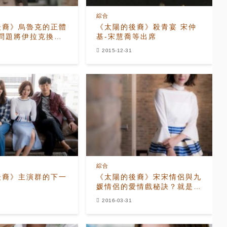
綜合
後裔》烏魯克的正體
《太陽的後裔》殺青宴 宋仲
交問題將伊拉克換
基-宋慧喬等出席
2015-12-31
綜合
後裔》主演群的下一
《太陽的後裔》宋宋情侶與九
媛情侶的愛情戲秘訣？就是直
接！
2016-03-31