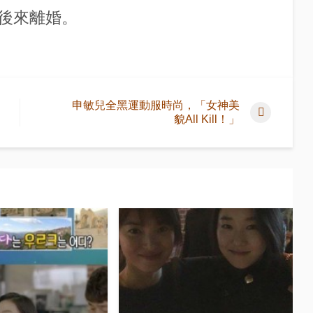
後來離婚。
申敏兒全黑運動服時尚，「女神美
貌All Kill！」