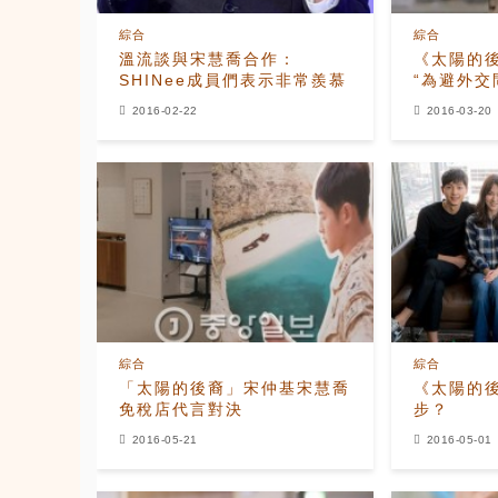
綜合
綜合
溫流談與宋慧喬合作：
《太陽的
SHINee成員們表示非常羨慕
“為避外
為...”
2016-02-22
2016-03-20
綜合
綜合
「太陽的後裔」宋仲基宋慧喬
《太陽的
免稅店代言對決
步？
2016-05-21
2016-05-01