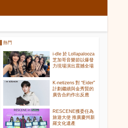
熱門
i-dle 於 Lollapalooza
芝加哥音樂節以爆發
力現場演出震撼全場
K-netizens 對 “Eider”
計劃繼續與金秀賢的
廣告合約作出反應
RESCENE獲委任為
旅遊大使 推廣慶州新
羅文化遺產