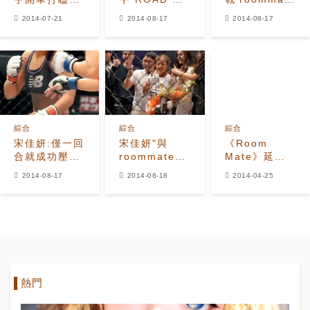
睡 跳高空彈
017"出道,
友應援
2014-07-21
2014-08-17
2014-08-17
跳向′室友′賠
Roommate大
罪
姐李素拉應
綜合
綜合
綜合
宋佳妍:僅一回
宋佳妍"與
《Room
合就成功壓制
roommate們
Mate》延至5
對手,取得勝利
的勝利紀念合
月4日首播
2014-08-17
2014-08-18
2014-04-25
照
申成宇-燦烈亦
父子亦友受矚
目
熱門