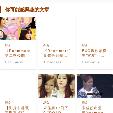
你可能感興趣的文章
綜合
綜合
綜合
《Roommate》
《Roommate》
EXO燦烈示愛
第二季公開7
集體合影曝光
男′室友′ 用
名新成員 7色
粉絲們反對
手比房子表達
2014-09-15
2014-04-28
2014-06-16
魅力引期待
Loveline
謝意
綜合
綜合
綜合
【影片】朴珉
宋佳妍17日下
宋佳妍出道
宇開車打瞌
午"ROAD FC
戰'roommate'室