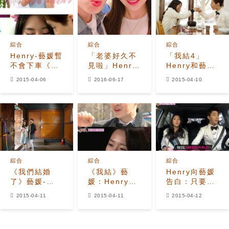
綜合
綜合
綜合
Henry-藝媛暫
「老婆好久不
「我結4」
不會下車《我
見啦」Henry-
Henry和藝媛
結》，「不怕
藝媛再次相見
約會互做足底
2015-04-06
2016-06-17
2015-04-10
謾罵事件後
的我結夫婦
按摩
患？」
綜合
綜合
綜合
《我們結婚
《我結》藝
Henry向藝媛
了》藝媛-
媛：Henry很
告白：只要有
Henry鬼屋約
可愛，好像從
你就夠了！
2015-04-11
2015-04-11
2015-04-12
會 黑暗中拉近
天而降的天使
距離