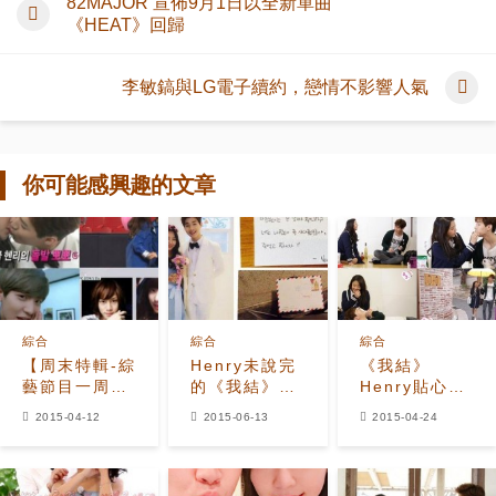
82MAJOR 宣佈9月1日以全新單曲
《HEAT》回歸
李敏鎬與LG電子續約，戀情不影響人氣
你可能感興趣的文章
綜合
綜合
綜合
【周末特輯-綜
Henry未說完
《我結》
藝節目一周回
的《我結》下
Henry貼心慰
顧】Henry偷
車感言「藝媛
問「爭議老
2015-04-12
2015-06-13
2015-04-24
親藝媛 Hani
啊，不要再每
婆」藝媛，意
是女生版希澈
天哭泣了」
外展現成熟魅
力