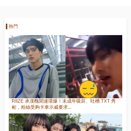
熱門
RIIZE 承漢醜聞連環爆！未成年吸菸、吐槽 TXT 秀
彬，粉絲受夠卡車示威要求...