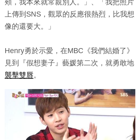
頰，我本來就常親別人。」、「我把照片
上傳到SNS，觀眾的反應很熱烈，比我想
像的還要大。」
Henry勇於示愛，在MBC《我們結婚了》
見到『假想妻子』藝媛第二次，就勇敢地
襲擊雙唇
。