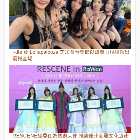
i-dle 於 Lollapalooza 芝加哥音樂節以爆發力現場演出
震撼全場
RESCENE獲委任為旅遊大使 推廣慶州新羅文化遺產