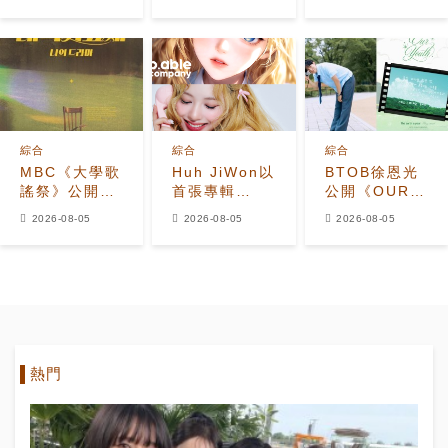
7.2%，榮登
《UNBREAKABLE:
留言者
Disney+韓國
少年BEAST》
榜首，懸疑劇
霸氣預告照
進入最後兩集
綜合
綜合
綜合
MBC《大學歌
Huh JiWon以
BTOB徐恩光
謠祭》公開
首張專輯
公開《OUR
2026年全新
《The
YOUTH》動
2026-08-05
2026-08-05
2026-08-05
改版 Hui出任
Calling》
態預告
音樂總監
Solo出道
熱門