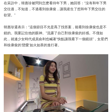
在采訪中，韓惠珍被問到怎麽看待年下男，她回答：“沒有和年下男
交往過，不知道，不過看到徐康俊，讓我産生了想和年下男交往的
欲望。”
韓惠珍還表示：“這個節目不光是爲了找答案，能看到徐康俊也是不
錯的。我要記住他的眼神。”流露了自己對徐康俊的好感。不僅如
此，就連少女時代成員俞利也喊著“快點讓我看下一個鏡頭”，女星們
和徐康俊的‘戀愛’如火如荼的進行著。