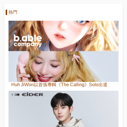
熱門
Huh JiWon以首張專輯《The Calling》Solo出道