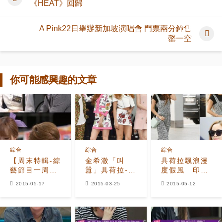
《HEAT》回歸
A Pink22日舉辦新加坡演唱會 門票兩分鐘售
罄一空
你可能感興趣的文章
綜合
綜合
綜合
【周末特輯-綜
金希澈「叫
具荷拉飄浪漫
藝節目一周回
囂」具荷拉-寶
度假風 印花
顧】金烔完大
拉-HaNi 「我
連身褲是亮點
2015-05-17
2015-03-25
2015-05-12
方聊舊情人
換造型的話你
XIUMIN認與
們都完啦」
Hani曖昧中