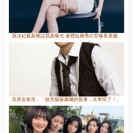
孫淡妃最新雜誌寫真曝光 連體短褲秀白皙修長美腿
笑星金俊浩，「故意躲躲藏藏的股東，太卑怯了！」