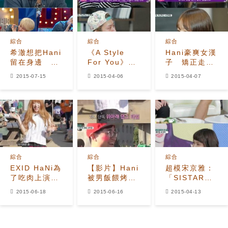
綜合
綜合
綜合
希澈想把Hani
《A Style
Hani豪爽女漢
留在身邊 看
For You》具
子 矯正走路
作女人太可惜
荷拉稱金希澈
外八ing
2015-07-15
2015-04-06
2015-04-07
帥過元彬？
綜合
綜合
綜合
EXID HaNi為
【影片】Hani
超模宋京雅：
了吃肉上演暴
被男飯餵烤
「SISTAR寶
風撒嬌
肉 開心發出
拉的比率真的
2015-06-18
2015-06-16
2015-04-13
撒嬌聲
很好！」