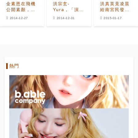
金素恩在飛機
洪宗玄-
洪真英竟凌晨
公開素顏，引
Yura，「演藝
給南宮民發短
宋再臨驚嘆！
大賞」上演突
訊 究竟是怎麼
2014-12-27
2014-12-31
2015-01-17
發kiss一幕..
回事？
洪真英也被
「嚇了一跳」
熱門