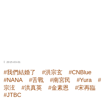
2015-03-01
#我們結婚了
#洪宗玄
#CNBlue
#NANA
#舌戰
#南宮民
#Yura
#
宗泫
#洪真英
#金素恩
#宋再臨
#JTBC