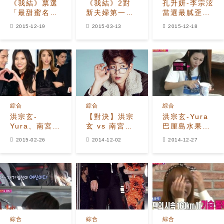
《我結》票選
《我結》2對
孔升妍-李宗泫
「最甜蜜名場
新夫婦第一次
當選最膩歪情
面」 鄭容和徐
見面感覺如
侶 《我結》最
2015-12-19
2015-03-13
2015-12-18
賢「婚禮初
何？
高名場面是柔
吻」一票敗給
道教室
「宣言夫婦」
綜合
綜合
綜合
洪宗玄-
【對決】洪宗
洪宗玄-Yura
Yura、南宮
玄 vs 南宮民
巴厘島水果衝
民-洪真英
vs 宋再臨
擊“襪子的味
2015-02-26
2014-12-02
2014-12-27
已‘離婚’ 最
道”
終回3月7日播
出
綜合
綜合
綜合