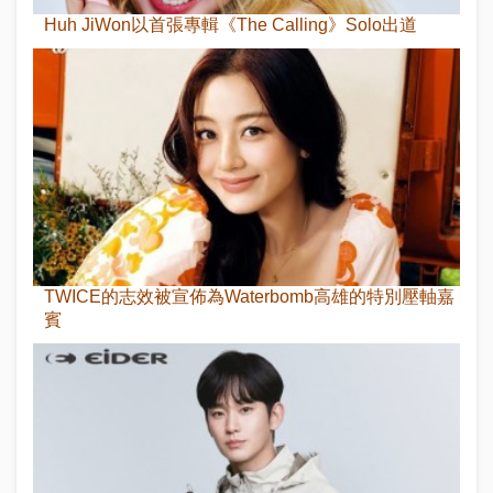
Huh JiWon以首張專輯《The Calling》Solo出道
TWICE的志效被宣佈為Waterbomb高雄的特別壓軸嘉
賓