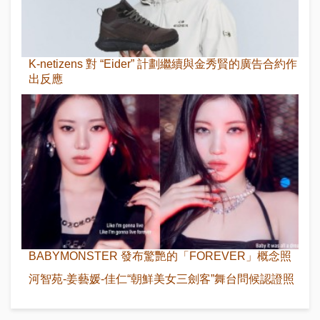
K-netizens 對 “Eider” 計劃繼續與金秀賢的廣告合約作
出反應
BABYMONSTER 發布驚艷的「FOREVER」概念照
河智苑-姜藝媛-佳仁“朝鮮美女三劍客”舞台問候認證照