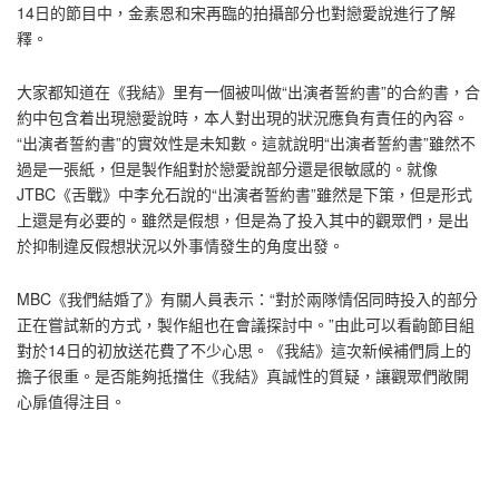
14日的節目中，金素恩和宋再臨的拍攝部分也對戀愛說進行了解
釋。
大家都知道在《我結》里有一個被叫做“出演者誓約書”的合約書，合
約中包含着出現戀愛說時，本人對出現的狀況應負有責任的內容。
“出演者誓約書”的實效性是未知數。這就說明“出演者誓約書”雖然不
過是一張紙，但是製作組對於戀愛說部分還是很敏感的。就像
JTBC《舌戰》中李允石說的“出演者誓約書”雖然是下策，但是形式
上還是有必要的。雖然是假想，但是為了投入其中的觀眾們，是出
於抑制違反假想狀況以外事情發生的角度出發。
MBC《我們結婚了》有關人員表示：“對於兩隊情侶同時投入的部分
正在嘗試新的方式，製作組也在會議探討中。”由此可以看齣節目組
對於14日的初放送花費了不少心思。《我結》這次新候補們肩上的
擔子很重。是否能夠抵擋住《我結》真誠性的質疑，讓觀眾們敞開
心扉值得注目。