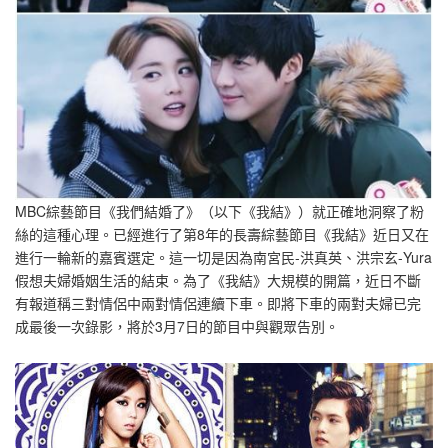
MBC綜藝節目《我們結婚了》（以下《我結》）就正確地洞察了粉
絲的這種心理。已經進行了第8年的長壽綜藝節目《我結》近日又在
進行一輪新的嘉賓選定。這一切是因為南宮民-洪真英、洪宗玄-Yura
假想夫婦婚姻生活的結束。為了《我結》大規模的開篇，近日不斷
有報道稱三對情侶中兩對情侶連續下車。即將下車的兩對夫婦已完
成最後一次錄影，將於3月7日的節目中與觀眾告別。