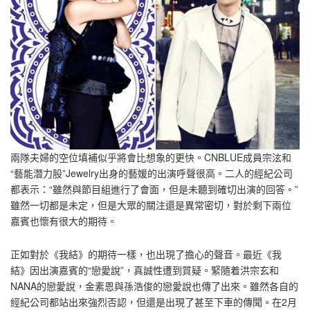
兩隊夫婦的空位填補似乎將會比想象的更快。CNBLUE成員宗泫和
“藝能潛力股”Jewelry出身的藝媛的出演呼聲很高。二人的經紀公司
都表示：“雖然與節目組進行了會面，但是未聽到確切出演的回答。”
雖然一切都是未定，但是大眾的關注還是異常密切，對於剩下兩位
嘉賓也懷有很大的期待。
正如對於《我結》的期待一樣，也出現了擔心的聲音。最近《我
結》因出演嘉賓的“戀愛說”，真誠性遭到質疑。緊隨着洪宗玄和
NANA的戀愛說，金素恩與孫浩俊的戀愛說也傳了出來。雖然各自的
經紀公司都站出來強烈否認，但還是出現了甚至下車的傳聞。在2月