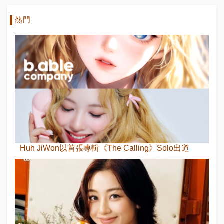
熱門
Huh JiWon以首張專輯《The Calling》Solo出道