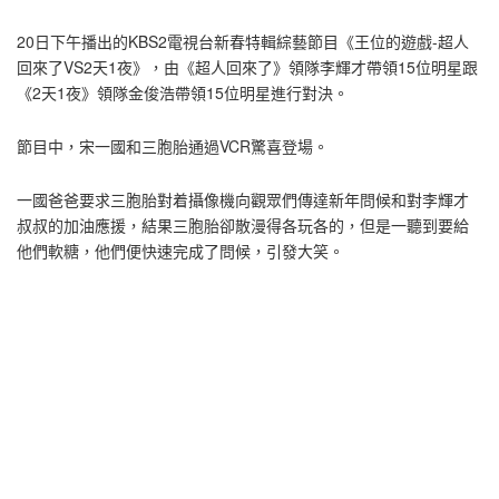
20日下午播出的KBS2電視台新春特輯綜藝節目《王位的遊戲-超人
回來了VS2天1夜》，由《超人回來了》領隊李輝才帶領15位明星跟
《2天1夜》領隊金俊浩帶領15位明星進行對決。
節目中，宋一國和三胞胎通過VCR驚喜登場。
一國爸爸要求三胞胎對着攝像機向觀眾們傳達新年問候和對李輝才
叔叔的加油應援，結果三胞胎卻散漫得各玩各的，但是一聽到要給
他們軟糖，他們便快速完成了問候，引發大笑。