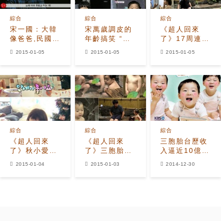
綜合
綜合
綜合
宋一國：大韓
宋萬歲調皮的
《超人回來
像爸爸,民國像
年齡搞笑 “我
了》17周連續
媽媽,萬歲
是萬歲啊！”
一位 “孩子們
2015-01-05
2015-01-05
2015-01-05
是...
的可愛魅力！”
綜合
綜合
綜合
《超人回來
《超人回來
三胞胎台歷收
了》秋小愛再
了》三胞胎全
入逼近10億韓
向萬歲告白 秋
裸泡溫泉 宋一
元 深感幸福的
2015-01-04
2015-01-03
2014-12-30
成勛最喜歡的
國新年願望公
“超人們”
是？
開