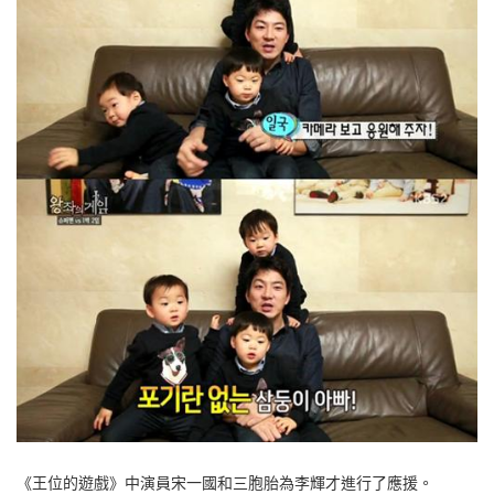
《王位的遊戲》中演員宋一國和三胞胎為李輝才進行了應援。