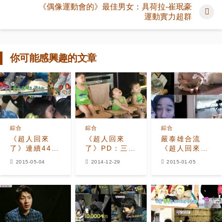
《偶像運動會的》最佳男女：具荷拉-崔珉豪
運動實力超群
你可能感興趣的文章
綜合
綜合
綜合
《超人回來
《超人回來
嚴泰雄合流
了》連續44周
了》PD：三胞
《超人回來
收視一位 「孩
胎的突發狀況
了》又一位“女
2015-05-04
2014-12-29
2015-01-05
子們的可愛無
是笑點所在
兒傻瓜”爸爸誕
敵魅力」
生