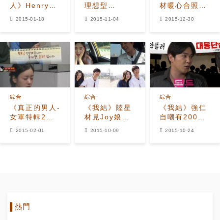
人》Henry給
理想型
材暖心合照
Amber的建
Johnny
「挑釁」
2015-01-18
2015-11-04
2015-12-30
議"不可以帶瑜
Depp獲最高
Super
伽墊"
稱讚
Junior強仁？
綜合
綜合
綜合
《真正的男人-
《我結》陸星
《我結》強仁
女軍特輯2》
材見Joy娘家
自嘲有2000
尹普美傷心落
人 在強
萬惡評者 黑歷
2015-02-01
2015-10-09
2015-10-24
淚的原因是？
仁,Amber緊
史太多？
張百倍
熱門