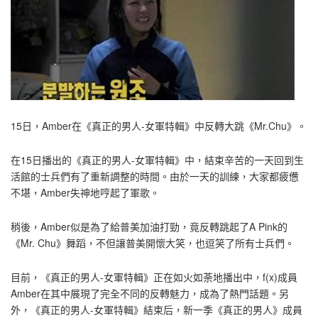
15日，Amber在《真正的男人-女軍特輯》中反轉大跳《Mr.Chu》。
在15日播出的《真正的男人-女軍特輯》中，結束辛苦的一天回到生
活館的士兵們有了重新調整的時間。由於一天的訓練，大家都疲憊
不堪，Amber失神地哼起了軍歌。
稍後，Amber似是為了給普美加油打勁，竟反轉跳起了A Pink的
《Mr. Chu》舞蹈，不但讓普美開懷大笑，也逗笑了所有士兵們。
目前，《真正的男人-女軍特輯》正在如火如荼地播出中，f(x)成員
Amber在其中展現了完全不同的反轉魅力，成為了熱門話題。另
外，《真正的男人-女軍特輯》結束后，新一季《真正的男人》成員