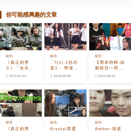
你可能感興趣的文章
綜合
綜合
綜合
《真正的男
「f(x)-1也仍
【周末特輯-綜
人》「女兵特
是1」 即使缺
藝節目一周回
輯2」本月結
少雪莉也能堅
顧】秀智不閃
2015-02-07
2015-08-08
2015-04-05
束 新一季3月
定走下去！
躲敏感話題
正式開始
李洪基如願上
《RS》復仇
綜合
綜合
綜合
《真正的男
Krystal票選
Amber-陸星