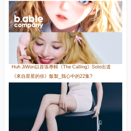
Huh JiWon以首張專輯《The Calling》Solo出道
《來自星星的你》飯製_我心中的22集?