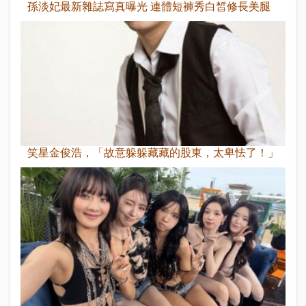
孫淡妃最新雜誌寫真曝光 連體短褲秀白皙修長美腿
笑星金俊浩，「故意躲躲藏藏的股東，太卑怯了！」