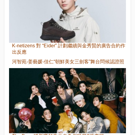
K-netizens 對 “Eider” 計劃繼續與金秀賢的廣告合約作
出反應
河智苑-姜藝媛-佳仁“朝鮮美女三劍客”舞台問候認證照