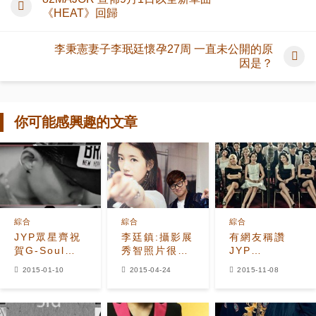
《HEAT》回歸
李秉憲妻子李珉廷懷孕27周 一直未公開的原
因是？
你可能感興趣的文章
綜合
綜合
綜合
JYP眾星齊祝
李廷鎮:攝影展
有網友稱讚
賀G-Soul出
秀智照片很多
JYP
道 秀智大喊
的理由?都是
Entertainment
2015-01-10
2015-04-24
2015-11-08
「終於等到
公司...
今年很成功及
了」泫雅也來
有顯著的進步
祝賀