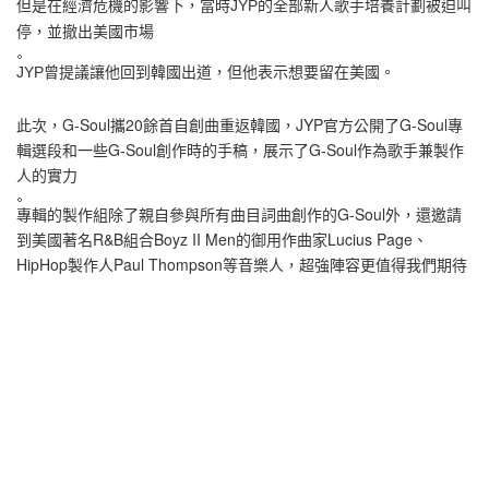
但是
在經濟危機的影響下，當時JYP的全部新人歌手培養計劃被迫叫
停，並撤出美國市場
JYP曾提議讓他回到韓國出道，但他表示想要留在美國。
此次，G-Soul攜20餘首自創曲重返韓國，JYP官方公開了G-Soul專
輯選段和一些G-Soul創作時的手稿，展示了G-Soul作為歌手兼製作
人的實力
專輯的製作組除了親自參與所有曲目詞曲創作的G-Soul外，還邀請
到美國著名R&B組合Boyz II Men的御用作曲家Lucius Page、
HipHop製作人Paul Thompson等音樂人，超強陣容更值得我們期待