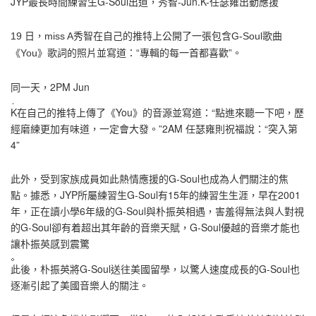
JYP最長時間練習生G-Soul出道，秀智-Jun.K-任瑟雍出動應援
19 日，miss A秀智在自己的推特上公開了一張包含G-Soul歌曲
《You》歌詞的照片並寫道：“專輯的每一首都喜歡”。
同一天，2PM Jun
K在自己的推特上傳了《You》的音源並寫道：“點進來聽一下吧，歷
經磨練更加有味道，一定會大發。”2AM 任瑟雍則祝福說：“突入第
4”
此外，受到家族成員如此熱情應援的G-Soul也成為人們關注的焦
點。據悉，JYP所屬練習生G-Soul有15年的練習生生涯，早在2001
年，正在讀小學6年級的G-Soul與朴振英相遇，害羞得無法與人對視
的G-Soul卻有着超出其年齡的音樂天賦，G-Soul優越的音樂才能也
讓朴振英感到震驚
此後，朴振英將G-Soul送往美國留學，以驚人速度成長的G-Soul也
逐漸引起了美國音樂人的關注。