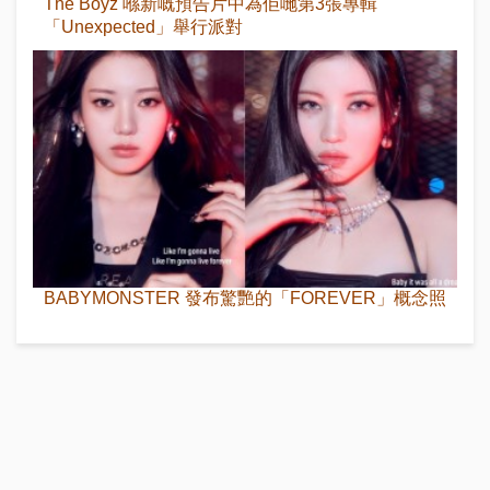
The Boyz 喺新嘅預告片中為佢哋第3張專輯
「Unexpected」舉行派對
BABYMONSTER 發布驚艷的「FOREVER」概念照