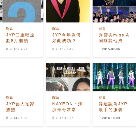
綜合
綜合
綜合
JYP二重唱企
JYP今年為何
秀智與miss A
劃8月繼續 全
如此成功？
同隊其他成員
新組合引期待
「震撼人心」
不和？
2016-07-27
2015-06-12
2015-02-06
的旗下陣容！
綜合
綜合
綜合
JYP藝人拍家
NAYEON：澤
韓迷認為JYP
族照
演哥哥常常請
歌手的服裝問
Nichkhun-秀
吃肉
題是令他們成
2014-06-29
2015-10-05
2016-10-09
智坐前排
績沒法提升的
原因?