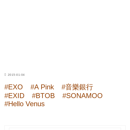
2015-01-04
#EXO
#A Pink
#音樂銀行
#EXID
#BTOB
#SONAMOO
#Hello Venus