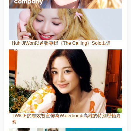
Huh JiWon以首張專輯《The Calling》Solo出道
TWICE的志效被宣佈為Waterbomb高雄的特別壓軸嘉
賓