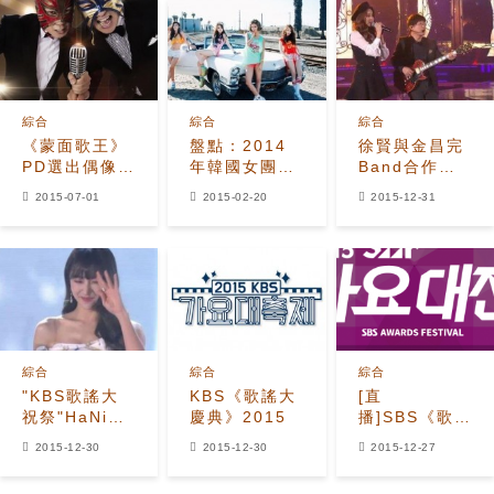
綜合
綜合
綜合
《蒙面歌王》
盤點：2014
徐賢與金昌完
PD選出偶像唱
年韓國女團三
Band合作忘
功TOP7 「泰
種潮流趨勢
詞 及時用哼唱
2015-07-01
2015-02-20
2015-12-31
妍
彌補
+Ailee+CHEN+李
弘基」
綜合
綜合
綜合
"KBS歌謠大
KBS《歌謠大
[直
祝祭"HaNi：
慶典》2015
播]SBS《歌謠
比起擔任
大戰》2015
2015-12-30
2015-12-30
2015-12-27
MC，更開心
的是感受到