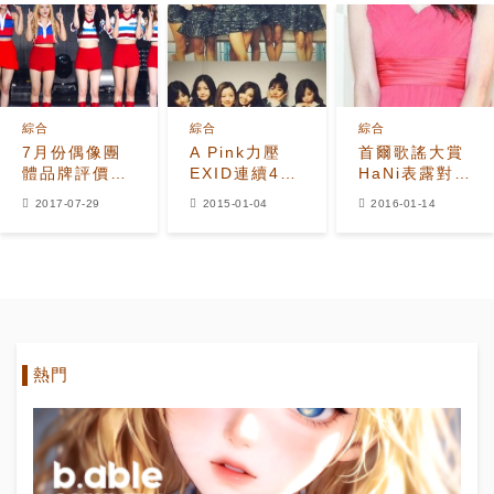
EXID高人氣
綜合
綜合
綜合
7月份偶像團
A Pink力壓
首爾歌謠大賞
體品牌評價出
EXID連續4周
HaNi表露對金
爐 Red
獲得一位 “我
俊秀愛意“我為
2017-07-29
2015-01-04
2016-01-14
Velvet居首
們會更加努力”
他驕傲”
熱門