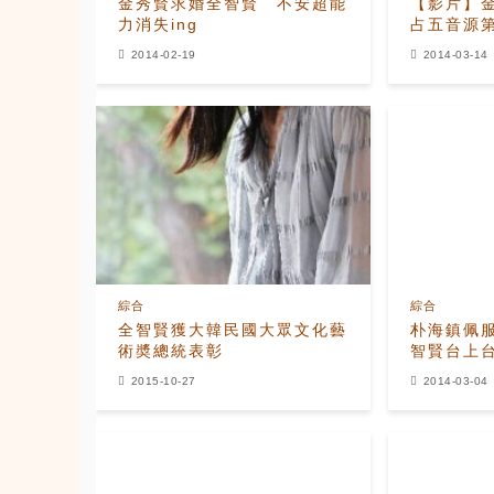
金秀賢求婚全智賢 不安超能
【影片】
力消失ing
占五音源第
亞洲′開講′
2014-02-19
2014-03-14
綜合
綜合
全智賢獲大韓民國大眾文化藝
朴海鎮佩
術奬總統表彰
智賢台上
2015-10-27
2014-03-04