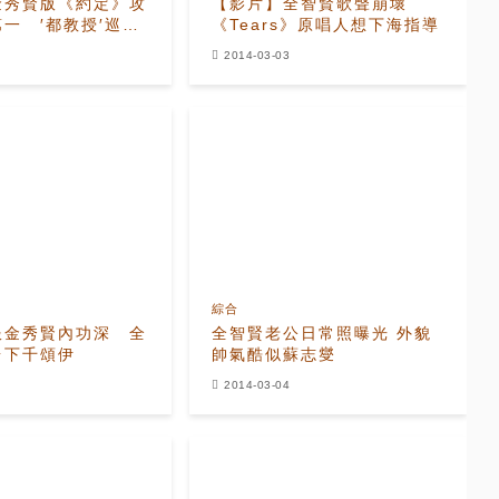
金秀賢版《約定》攻
【影片】全智賢歌聲崩壞
一 ′都教授′巡迴
《Tears》原唱人想下海指導
2014-03-03
綜合
服金秀賢內功深 全
全智賢老公日常照曝光 外貌
台下千頌伊
帥氣酷似蘇志燮
2014-03-04