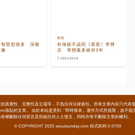
綜合
全智賢想很多 深吻
朴海鎮不認同《星星》李輝
想像
京 單戀最多維持3年
2014-03-06
章的真實性、完整性及立場等，不負任何法律責任。所有文章內容只代表
ay.com張貼的文章。 由於本站是受到「即時發表」運作方式所規限，故
站有權刪除任何留言及拒絕任何人士發文，同時亦有不刪除文章的權利。
© COPYRIGHT 2025 seoulsunday.com 程式耗時:0.0709