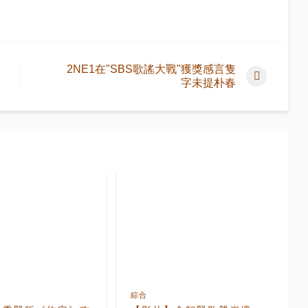
2NE1在"SBS歌謠大戰"獲獎感言隻
字未提朴春
綜合