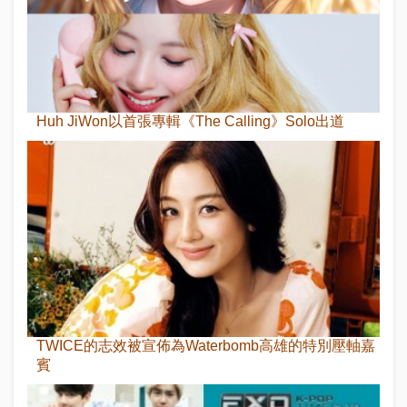
Huh JiWon以首張專輯《The Calling》Solo出道
TWICE的志效被宣佈為Waterbomb高雄的特別壓軸嘉
賓