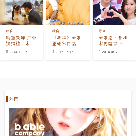
綜合
綜合
綜合
精靈夫婦’戶外
《我結》金素
金素恩：會和
辦婚禮 宋再
恩碰宋再臨隱
宋再臨拿下最
臨被拱親金素
秘處，「堂
佳情侶獎
2014-12-05
2015-05-16
2016-08-27
恩
皇！」
熱門