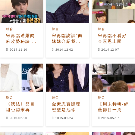
綜合
綜合
綜合
宋再臨透露肉
宋再臨訪談"向
宋再臨不看好
麻攻勢秘訣 想
妹妹介紹我這
金素恩上圍
讓‘老婆’金素
樣的男人?當
2014-11-10
2014-12-02
2014-12-07
恩成為女主角
然OK了"
綜合
綜合
綜合
《我結》節目
金素恩實際理
【周末特輯-綜
組否認宋再臨-
想型是池珍
藝節目一周回
金素恩下車一
熙 表示不會
顧】金烔完大
2015-05-20
2015-01-24
2015-05-17
事 網友大呼
公開戀愛
方聊舊情人
「只是虛驚一
XIUMIN認與
場！」
Hani曖昧中