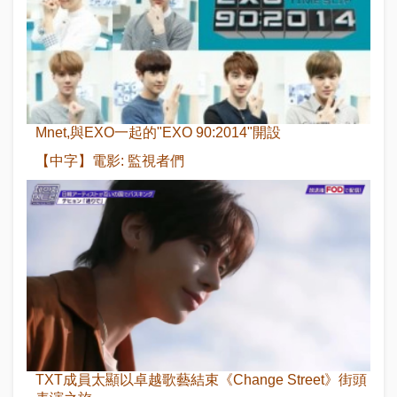
Mnet,與EXO一起的"EXO 90:2014"開設
【中字】電影: 監視者們
TXT成員太顯以卓越歌藝結束《Change Street》街頭