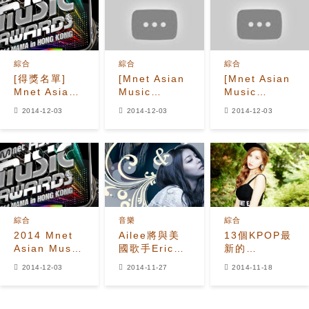
Jin離開HYBE
綜合
綜合
綜合
[得獎名單]
[Mnet Asian
[Mnet Asian
Mnet Asian
Music
Music
Music
Awards 頒獎
Awards 頒獎
2014-12-03
2014-12-03
2014-12-03
Awards 頒獎
典禮] Girl's
典禮] Ailee -
典禮
Day & Ailee
Don't Touch
- Problem
Me
綜合
音樂
綜合
2014 Mnet
Ailee將與美
13個KPOP最
Asian Music
國歌手Eric
新的
Awards 頒獎
Benet舉行聯
Snapback
2014-12-03
2014-11-27
2014-11-18
典禮
合演唱會
Styles