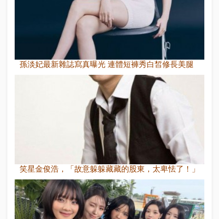
孫淡妃最新雜誌寫真曝光 連體短褲秀白皙修長美腿
笑星金俊浩，「故意躲躲藏藏的股東，太卑怯了！」