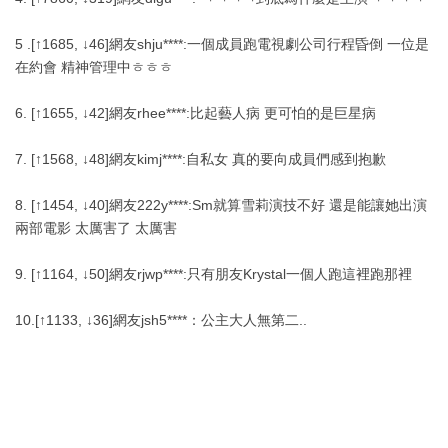
5 .[↑1685, ↓46]網友shju****:一個成員跑電視劇公司行程昏倒 一位是
在約會 精神管理中ㅎㅎㅎ
6. [↑1655, ↓42]網友rhee****:比起藝人病 更可怕的是巨星病
7. [↑1568, ↓48]網友kimj****:自私女 真的要向成員們感到抱歉
8. [↑1454, ↓40]網友222y****:Sm就算雪莉演技不好 還是能讓她出演
兩部電影 太厲害了 太厲害
9. [↑1164, ↓50]網友rjwp****:只有朋友Krystal一個人跑這裡跑那裡
10.[↑1133, ↓36]網友jsh5****：公主大人無第二..