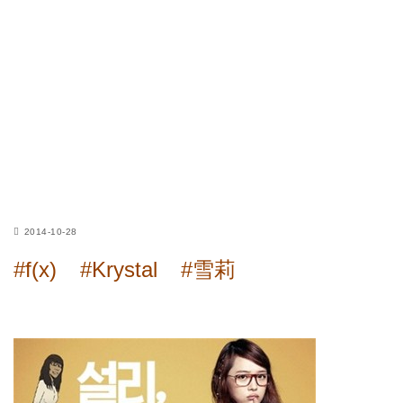
2014-10-28
#f(x)
#Krystal
#雪莉