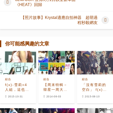
《HEAT》回歸
【照片故事】Krystal適應自拍神器 超萌過
程秒殺網友
你可能感興趣的文章
綜合
綜合
綜合
f(x)-雪莉=4
【周末特輯－
「沒有雪莉的
人組，這也是
韓星一周大事
空白」 f(x)英
完美組合！
回顧】SM家
國完整體演出
2015-10-31
2014-08-03
2015-08-10
族包辦全排行