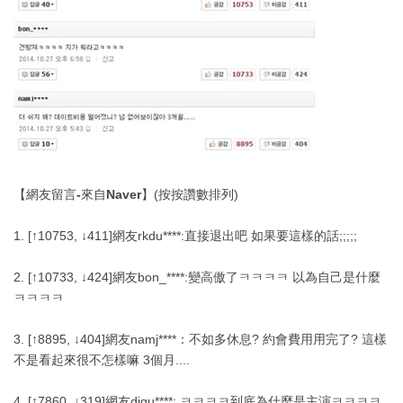
【網友留言-來自Naver】
(按按讚數排列)
1. [↑10753, ↓411]網友rkdu****:直接退出吧 如果要這樣的話;;;;;
2. [↑10733, ↓424]網友bon_****:變高傲了ㅋㅋㅋㅋ 以為自己是什麼
ㅋㅋㅋㅋ
3. [↑8895, ↓404]網友namj****：不如多休息? 約會費用用完了? 這樣
不是看起來很不怎樣嘛 3個月....
4. [↑7860, ↓319]網友digu****: ㅋㅋㅋㅋ到底為什麼是主演ㅋㅋㅋㅋ