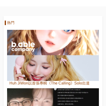
熱門
Huh JiWon以首張專輯《The Calling》Solo出道