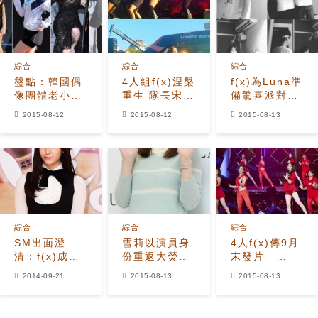
綜合
綜合
綜合
盤點：韓國偶
4人組f(x)涅槃
f(x)為Luna準
像團體老小們
重生 隊長宋茜
備驚喜派對
的演技挑戰之
提及雪莉獲贊
「果然是姐妹
2015-08-12
2015-08-12
2015-08-13
路！
情深」
綜合
綜合
綜合
SM出面澄
雪莉以演員身
4人f(x)傳9月
清：f(x)成員
份重返大熒幕
末發片
Krystal沒有
或將出演電影
SM：不確
2014-09-21
2015-08-13
2015-08-13
Instagram帳
《玫瑰：我媽
定！
號
媽她》