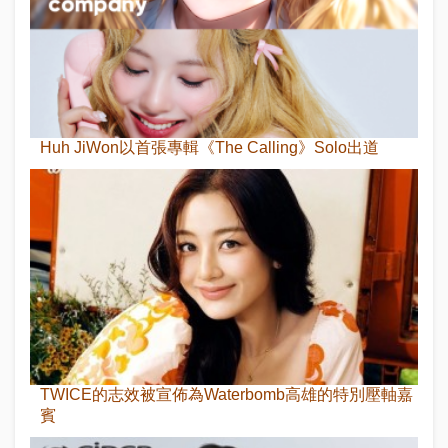
Huh JiWon以首張專輯《The Calling》Solo出道
TWICE的志效被宣佈為Waterbomb高雄的特別壓軸嘉
賓