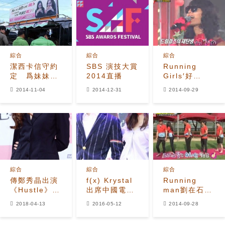
綜合
綜合
綜合
潔西卡信守約
SBS 演技大賞
Running
定 爲妹妹
2014直播
Girls′好
Krystal送愛
辣！ 金鍾國
2014-11-04
2014-12-31
2014-09-29
心餐車
變身金剛芭比
綜合
綜合
綜合
傳鄭秀晶出演
f(x) Krystal
Running
《Hustle》
出席中國電視
man劉在石對
飾演街頭車手
劇《畢業季》
Krystal 4次
2018-04-13
2016-05-12
2014-09-28
發佈會 與男主
元發言"稱讚爆
角有愛互動
發