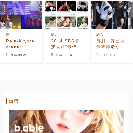
綜合
綜合
綜合
Rain-Krystal
2014 SBS演
盤點：韓國偶
#running
技大賞“最佳情
像團體老小們
man#中合作
侶獎”候補公
的演技挑戰之
2014-09-28
2014-12-16
2015-08-12
舞台"演唱會一
開：競爭空前
路！
樣
激烈
熱門