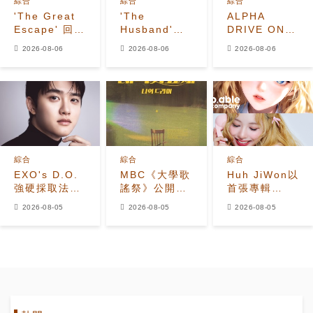
綜合
綜合
綜合
'The Great
'The
ALPHA
Escape' 回
Husband'收
DRIVE ONE
歸！姜鎬童退
視飆升至
公開
2026-08-06
2026-08-06
2026-08-06
出、
7.2%，榮登
《UNBREAKABL
Seventeen
Disney+韓國
少年BEAST》
夫勝寛加入全
榜首，懸疑劇
霸氣預告照
新陣容
進入最後兩集
綜合
綜合
綜合
EXO's D.O.
MBC《大學歌
Huh JiWon以
強硬採取法律
謠祭》公開
首張專輯
行動應對惡意
2026年全新
《The
2026-08-05
2026-08-05
2026-08-05
留言者
改版 Hui出任
Calling》
音樂總監
Solo出道