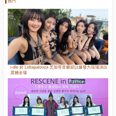
熱門
i-dle 於 Lollapalooza 芝加哥音樂節以爆發力現場演出
震撼全場