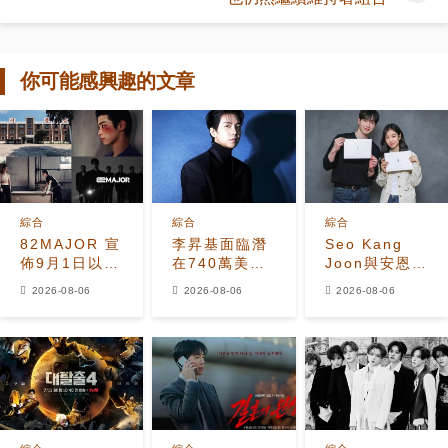
你可能感興趣的文章
綜合
綜合
綜合
82MAJOR 宣
李昇基面臨潛
Seo Kang
佈9月1日以全
在740萬美元
Joon與安恩真
新單曲
保證金損失，
首次劇本圍讀
2026-08-06
2026-08-06
2026-08-06
《HEAT》回
車佳元被捕後
展現10年情侶
歸
530萬美元貸
化學反應
款恐受牽連