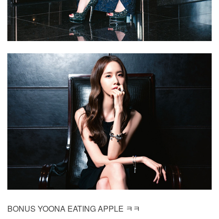
BONUS YOONA EATING APPLE ㅋㅋ