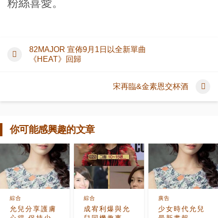
粉絲喜愛。
82MAJOR 宣佈9月1日以全新單曲
《HEAT》回歸
宋再臨&金素恩交杯酒
你可能感興趣的文章
綜合
綜合
廣告
允兒分享護膚
成宥利爆與允
少女時代允兒