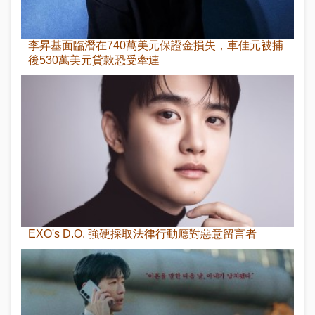
李昇基面臨潛在740萬美元保證金損失，車佳元被捕
後530萬美元貸款恐受牽連
EXO's D.O. 強硬採取法律行動應對惡意留言者