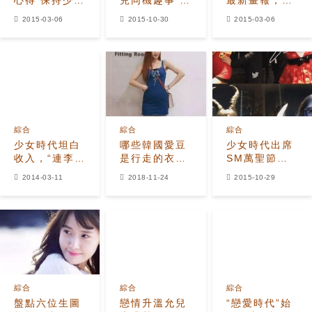
心得 保持少女
兒同機趣事 估
最新畫報，
容顏的秘訣
計晚20分鐘出
「清純魅力大
2015-03-06
2015-10-30
2015-03-06
是？
現
爆發！」
綜合
綜合
綜合
少女時代坦白
哪些韓國愛豆
少女時代出席
收入，“連李秀
是行走的衣架
SM萬聖節派
滿也無法知道
子？joy上
對 清新允兒與
2014-03-11
2018-11-24
2015-10-29
的那些錢，到
榜，權志龍當
搞怪秀英
底有多少？”
之無愧，金泰
亨有顏任性！
綜合
綜合
綜合
盤點六位生圖
戀情升溫允兒
“戀愛時代”始