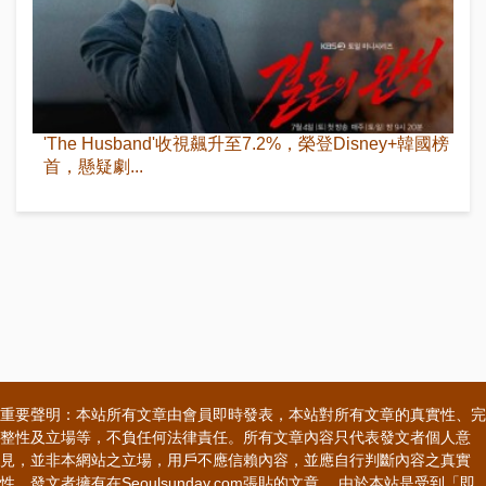
'The Husband'收視飆升至7.2%，榮登Disney+韓國榜
首，懸疑劇...
重要聲明：本站所有文章由會員即時發表，本站對所有文章的真實性、完
整性及立場等，不負任何法律責任。所有文章內容只代表發文者個人意
見，並非本網站之立場，用戶不應信賴內容，並應自行判斷內容之真實
性。發文者擁有在Seoulsunday.com張貼的文章。 由於本站是受到「即